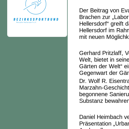
Der Beitrag von E
Brachen zur „Labors
Hellersdorf“ greift
Hellersdorf im Rah
mit neuen Möglichk
Gerhard Pritzlaff, 
Welt, bietet in sei
Gärten der Welt“ e
Gegenwart der Gärte
Dr. Wolf R. Eisentr
Marzahn-Geschichte
begonnene Sanierun
Substanz bewahren
Daniel Heimbach ve
Präsentation „Urban