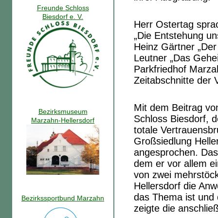
Freunde Schloss
Biesdorf e. V.
Herr Ostertag sprac
„Die Entstehung uns
Heinz Gärtner „Der
Leutner „Das Gehei
Parkfriedhof Marza
Zeitabschnitte der
Mit dem Beitrag von
Bezirksmuseum
Schloss Biesdorf, d
Marzahn-Hellersdorf
totale Vertrauens
Großsiedlung Heller
angesprochen. Das 
dem er vor allem ein
von zwei mehrstöc
Hellersdorf die Anw
das Thema ist und d
Bezirkssportbund Marzahn
zeigte die anschlie