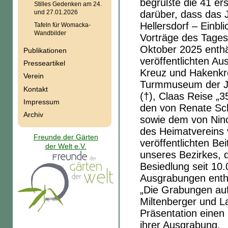
begrüßte die 41 er
Stilles Gedenken am 24.
und 27.01.2026
darüber, dass das 
Hellersdorf – Einbl
Tafeln für Womacka-
Wandbilder
Vorträge des Tages
Oktober 2025 enthä
Publikationen
veröffentlichten A
Presseartikel
Kreuz und Hakenkre
Verein
Turmmuseum der Jes
Kontakt
(†), Claas Reise „3
Impressum
den von Renate Schi
Archiv
sowie dem von Nino
des Heimatvereins 
Freunde der Gärten
veröffentlichten Be
der Welt e.V.
unseres Bezirkes, 
Besiedlung seit 10
Ausgrabungen enthäl
„Die Grabungen au
Miltenberger und L
Präsentation einen
ihrer Ausgrabung.