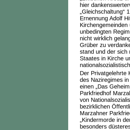
hier dankenswerter
„Gleichschaltung“ 1
Ernennung Adolf Hit
Kirchengemeinden ü
unbedingten Regime
nicht wirklich gela
Grüber zu verdanke
stand und der sich 
Staates in Kirche u
nationalsozialistis
Der Privatgelehrte 
des Naziregimes in
einen „Das Geheimn
Parkfriedhof Marza
von Nationalsoziali
bezirklichen Öffent
Marzahner Parkfrie
„Kindermorde in der
besonders düsteres