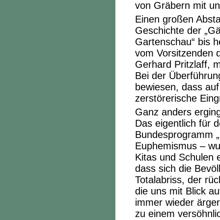
von Gräbern mit un
Einen großen Abst
Geschichte der „Gä
Gartenschau“ bis h
vom Vorsitzenden d
Gerhard Pritzlaff,
Bei der Überführun
bewiesen, dass au
zerstörerische Eing
Ganz anders erging
Das eigentlich für
Bundesprogramm „S
Euphemismus – wurd
Kitas und Schulen 
dass sich die Bevö
Totalabriss, der rü
die uns mit Blick a
immer wieder ärgert
zu einem versöhnl