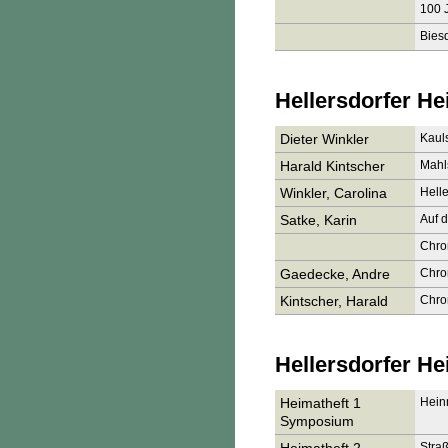
100 
Biesd
Hellersdorfer He
Dieter Winkler
Kauls
Harald Kintscher
Mahl
Winkler, Carolina
Helle
Satke, Karin
Auf 
Chro
Gaedecke, Andre
Chron
Kintscher, Harald
Chron
Hellersdorfer He
Heimatheft 1
Hein
Symposium
Straß