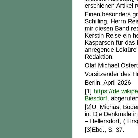
erschienen Artikel 
Einen besonders gr
Schilling, Herrn R
mir diesen Band re
Kerstin Reise ein h
Kasparson für das 
anregende Lektüre
Redaktion.
Olaf Michael Oster
Vorsitzender des H
Berlin, April 2026
[1]
https://de.wiki
Biesdorf
, abgerufe
[2]U. Michas, Bode
in: Die Denkmale in
– Hellersdorf, ( Hr
[3]Ebd., S. 37.