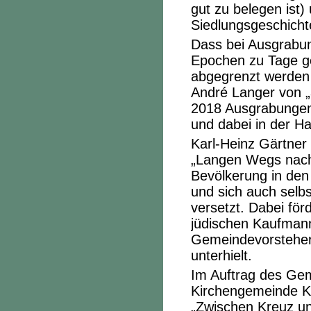
gut zu belegen ist) 
Siedlungsgeschicht
Dass bei Ausgrabun
Epochen zu Tage ge
abgegrenzt werden
André Langer von „a
2018 Ausgrabungen
und dabei in der H
Karl-Heinz Gärtner 
„Langen Wegs nach 
Bevölkerung in den
und sich auch selbs
versetzt. Dabei för
jüdischen Kaufmann
Gemeindevorsteher
unterhielt.
Im Auftrag des Gem
Kirchengemeinde Ka
„Zwischen Kreuz und