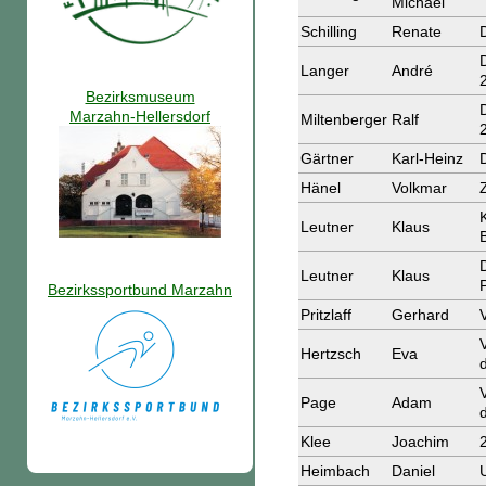
Michael
Schilling
Renate
Langer
André
Bezirksmuseum
Marzahn-Hellersdorf
Miltenberger
Ralf
Gärtner
Karl-Heinz
Hänel
Volkmar
Leutner
Klaus
Leutner
Klaus
Bezirkssportbund Marzahn
Pritzlaff
Gerhard
Hertzsch
Eva
Page
Adam
Klee
Joachim
Heimbach
Daniel