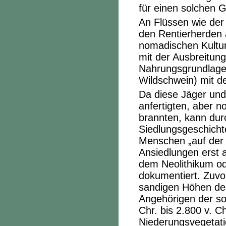
für einen solchen G
An Flüssen wie der
den Rentierherden a
nomadischen Kultur
mit der Ausbreitun
Nahrungsgrundlage 
Wildschwein) mit de
Da diese Jäger und
anfertigten, aber 
brannten, kann durc
Siedlungsgeschicht
Menschen „auf der D
Ansiedlungen erst 
dem Neolithikum od
dokumentiert. Zuvor
sandigen Höhen des
Angehörigen der so
Chr. bis 2.800 v. C
Niederungsvegetatio