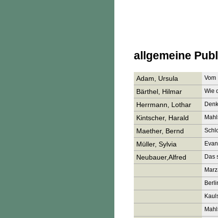
allgemeine Publ
Adam, Ursula
Vom 
Bärthel, Hilmar
Wie 
Herrmann, Lothar
Denk
Kintscher, Harald
Mahls
Maether, Bernd
Schlo
Müller, Sylvia
Evang
Neubauer,Alfred
Das 
Marz
Berli
Kauls
Mahls