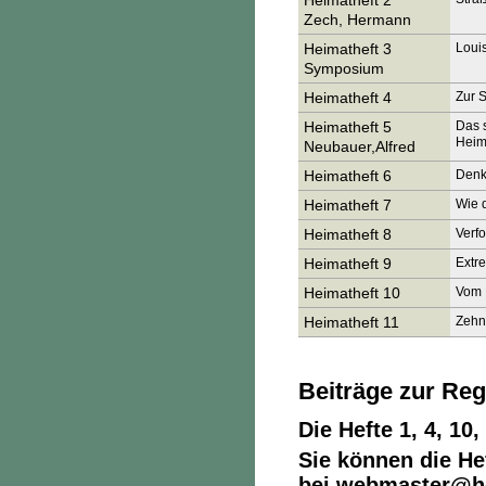
Heimatheft 2
Zech, Hermann
Heimatheft 3
Loui
Symposium
Heimatheft 4
Zur 
Heimatheft 5
Das 
Heim
Neubauer,Alfred
Heimatheft 6
Denk
Heimatheft 7
Wie 
Heimatheft 8
Verfo
Heimatheft 9
Extr
Heimatheft 10
Vom 
Heimatheft 11
Zehn 
Beiträge zur Reg
Die Hefte 1, 4, 10,
Sie können die He
bei webmaster@h