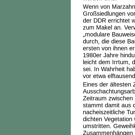
Wenn von Marzahn-He
Großsiedlungen vor
der DDR errichtet 
zum Makel an. Ver
„modulare Bauweise“
durch, die diese Ba
ersten von ihnen e
1980er Jahre hind
leicht dem Irrtum, 
sei. In Wahrheit 
vor etwa elftausend
Eines der ältesten 
Ausschachtungsarbe
Zeitraum zwischen 
stammt damit aus de
nacheiszeitliche T
dichten Vegetation
umstritten. Gewei
Zusammenhängen gu