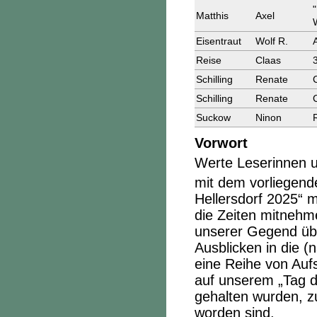
Matthis
Axel
Eisentraut
Wolf R.
Reise
Claas
Schilling
Renate
Schilling
Renate
Suckow
Ninon
Vorwort
Werte Leserinnen u
mit dem vorliegend
Hellersdorf 2025“ 
die Zeiten mitnehm
unserer Gegend übe
Ausblicken in die 
eine Reihe von Aufs
auf unserem „Tag d
gehalten wurden, z
worden sind.