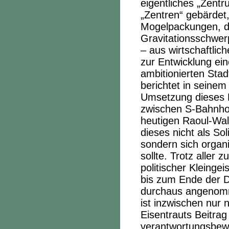
eigentliches „Zentru
„Zentren“ gebärdet
Mogelpackungen, d
Gravitationsschwer
– aus wirtschaftli
zur Entwicklung ei
ambitionierten Sta
berichtet in seinem
Umsetzung dieses 
zwischen S-Bahnhof
heutigen Raoul-Wal
dieses nicht als So
sondern sich organ
sollte. Trotz alle
politischer Kleinge
bis zum Ende der 
durchaus angenomm
ist inzwischen nur
Eisentrauts Beitrag
verantwortungsbew