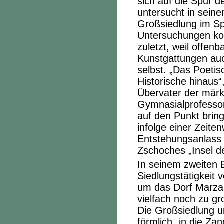
sich auf die Spur 
untersucht in seine
Großsiedlung im Sp
Untersuchungen ko
zuletzt, weil offenb
Kunstgattungen auch
selbst. „Das Poetis
Historische hinaus“
Übervater der märk
Gymnasialprofessor
auf den Punkt brin
infolge einer Zeit
Entstehungsanlass 
Zschoches „Insel d
In seinem zweiten B
Siedlungstätigkeit 
um das Dorf Marzah
vielfach noch zu gro
Die Großsiedlung u
förmlich „in die Za