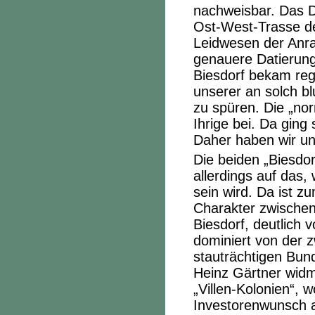
nachweisbar. Das Do
Ost-West-Trasse de
Leidwesen der Anrai
genauere Datierung
Biesdorf bekam reg
unserer an solch b
zu spüren. Die „no
Ihrige bei. Da ging 
Daher haben wir u
Die beiden „Biesdo
allerdings auf das
sein wird. Da ist 
Charakter zwischen
Biesdorf, deutlich
dominiert von der 
stauträchtigen Bun
Heinz Gärtner
widme
„Villen-Kolonien“, 
Investorenwunsch a