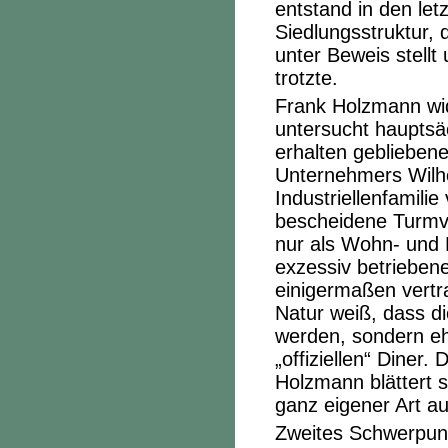
entstand in den let
Siedlungsstruktur, 
unter Beweis stellt
trotzte.
Frank Holzmann
wi
untersucht hauptsä
erhalten gebliebene
Unternehmers Wilhe
Industriellenfamili
bescheidene Turmvil
nur als Wohn- und E
exzessiv betrieben
einigermaßen vertr
Natur weiß, dass di
werden, sondern e
„offiziellen“ Diner.
Holzmann blättert 
ganz eigener Art au
Zweites Schwerpun