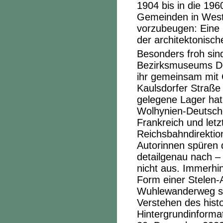
1904 bis in die 196
Gemeinden in West
vorzubeugen: Eine n
der architektonisc
Besonders froh sin
Bezirksmuseums
D
ihr gemeinsam mit
Kaulsdorfer Straße 
gelegene Lager hat 
Wolhynien-Deutsche
Frankreich und letz
Reichsbahndirektion
Autorinnen spüren 
detailgenau nach –
nicht aus. Immerhin
Form einer Stelen-
Wuhlewanderweg sic
Verstehen des hist
Hintergrundinformat