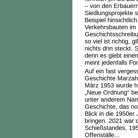
– von den Erbauer
Siedlungsprojekte 
Beispiel hinsichtlic
Verkehrsbauten im B
Geschichtsschreibu
so viel ist richtig,
nichts drin steckt.
denn es giebt eine
meint jedenfalls Fo
Auf ein fast verge
Geschichte Marza
März 1953 wurde hi
„Neue Ordnung“ bes
unter anderem Name
Geschichte, das no
Blick in die 1950er
bringen. 2021 war d
Schießstandes, 195
Offenställe...