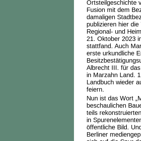
Ortsteilgeschichte
Fusion mit dem Bezi
damaligen Stadtbez
publizieren hier di
Regional- und Heim
21. Oktober 2023 i
stattfand. Auch Ma
erste urkundliche 
Besitzbestätigung
Albrecht III. für d
in Marzahn Land. 
Landbuch wieder au
feiern.
Nun ist das Wort „M
beschaulichen Baue
teils rekonstruierte
in Spurenelementen
öffentliche Bild. Un
Berliner mediengepr