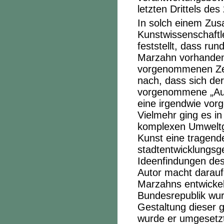
letzten Drittels des
In solch einem Zu
Kunstwissenschaft
feststellt, dass ru
Marzahn vorhanden
vorgenommenen Zers
nach, dass sich der
vorgenommene „Auf
eine irgendwie vor
Vielmehr ging es i
komplexen Umweltge
Kunst eine tragend
stadtentwicklungsges
Ideenfindungen des
Autor macht darauf
Marzahns entwickel
Bundesrepublik wur
Gestaltung dieser g
wurde er umgesetzt