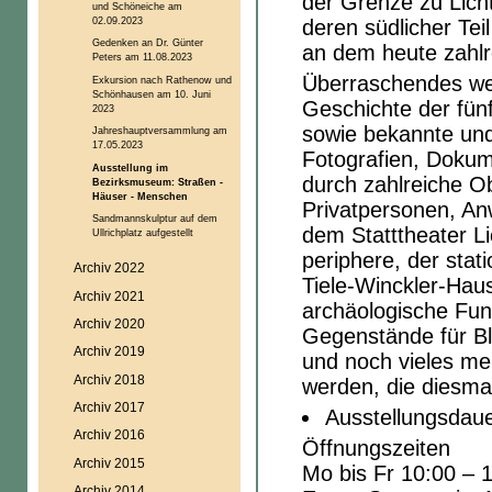
der Grenze zu Licht
und Schöneiche am
02.09.2023
deren südlicher Tei
Gedenken an Dr. Günter
an dem heute zahlre
Peters am 11.08.2023
Überraschendes wer
Exkursion nach Rathenow und
Schönhausen am 10. Juni
Geschichte der fün
2023
sowie bekannte un
Jahreshauptversammlung am
17.05.2023
Fotografien, Dokum
Ausstellung im
durch zahlreiche Ob
Bezirksmuseum: Straßen -
Häuser - Menschen
Privatpersonen, An
Sandmannskulptur auf dem
dem Statttheater L
Ullrichplatz aufgestellt
periphere, der sta
Archiv 2022
Tiele-Winckler-Hau
Archiv 2021
archäologische Fu
Archiv 2020
Gegenstände für Bl
Archiv 2019
und noch vieles m
Archiv 2018
werden, die diesma
Archiv 2017
Ausstellungsdau
Archiv 2016
Öffnungszeiten
Archiv 2015
Mo bis Fr 10:00 – 
Archiv 2014