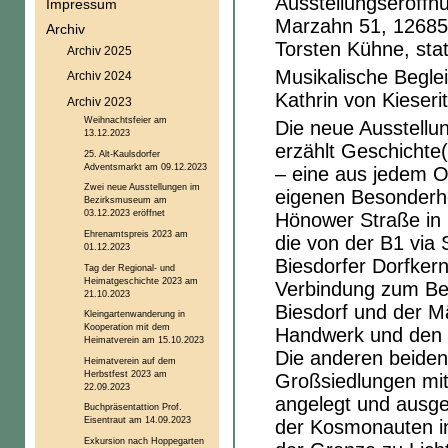
Ausstellungseröffn
Impressum
Marzahn 51, 12685 B
Archiv
Torsten Kühne, stat
Archiv 2025
Musikalische Begle
Archiv 2024
Kathrin von Kieseri
Archiv 2023
Weihnachtsfeier am
Die neue Ausstell
13.12.2023
erzählt Geschichte
25. Alt-Kaulsdorfer
Adventsmarkt am 09.12.2023
– eine aus jedem O
Zwei neue Ausstellungen im
eigenen Besonderhe
Bezirksmuseum am
03.12.2023 eröffnet
Hönower Straße in 
Ehrenamtspreis 2023 am
die von der B1 via
01.12.2023
Biesdorfer Dorfker
Tag der Regional- und
Heimatgeschichte 2023 am
Verbindung zum Berl
21.10.2023
Biesdorf und der M
Kleingartenwanderung in
Kooperation mit dem
Handwerk und den s
Heimatverein am 15.10.2023
Die anderen beide
Heimatverein auf dem
Herbstfest 2023 am
Großsiedlungen mi
22.09.2023
angelegt und ausge
Buchpräsentattion Prof.
Eisentraut am 14.09.2023
der Kosmonauten i
Exkursion nach Hoppegarten