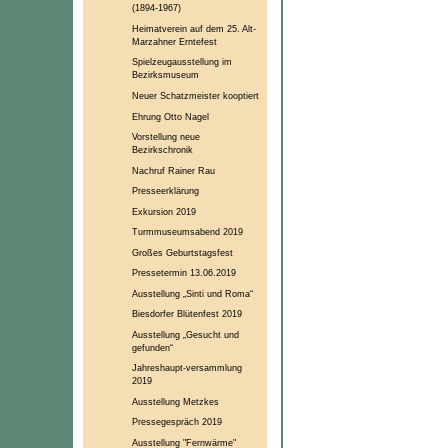
(1894-1967)
Heimatverein auf dem 25. Alt-
Marzahner Erntefest
Spielzeugausstellung im
Bezirksmuseum
Neuer Schatzmeister kooptiert
Ehrung Otto Nagel
Vorstellung neue
Bezirkschronik
Nachruf Rainer Rau
Presseerklärung
Exkursion 2019
Turmmuseumsabend 2019
Großes Geburtstagsfest
Pressetermin 13.06.2019
Ausstellung „Sinti und Roma“
Biesdorfer Blütenfest 2019
Ausstellung „Gesucht und
gefunden“
Jahreshaupt-versammlung
2019
Ausstellung Metzkes
Pressegespräch 2019
Ausstellung "Fernwärme"