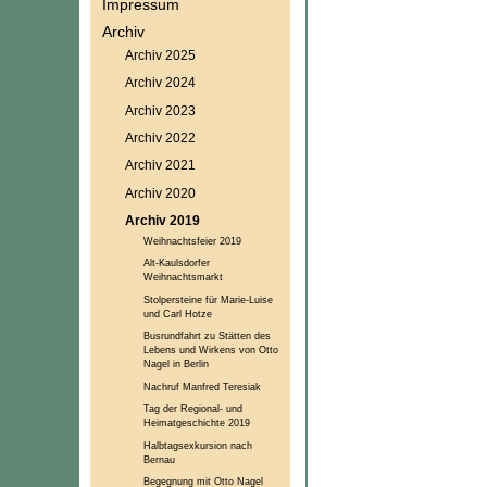
Impressum
Archiv
Archiv 2025
Archiv 2024
Archiv 2023
Archiv 2022
Archiv 2021
Archiv 2020
Archiv 2019
Weihnachtsfeier 2019
Alt-Kaulsdorfer
Weihnachtsmarkt
Stolpersteine für Marie-Luise
und Carl Hotze
Busrundfahrt zu Stätten des
Lebens und Wirkens von Otto
Nagel in Berlin
Nachruf Manfred Teresiak
Tag der Regional- und
Heimatgeschichte 2019
Halbtagsexkursion nach
Bernau
Begegnung mit Otto Nagel