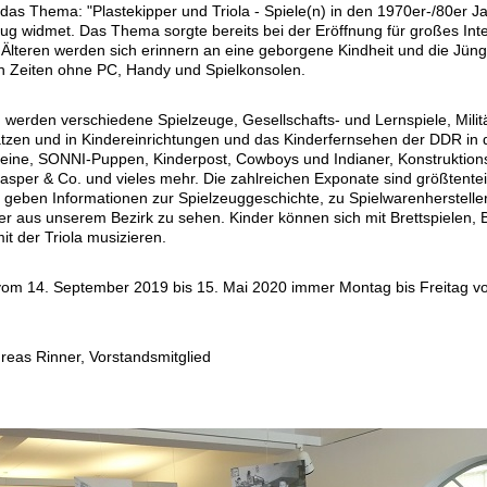
 das Thema: "Plastekipper und Triola - Spiele(n) in den 1970er-/80er Ja
ug widmet. Das Thema sorgte bereits bei der Eröffnung für großes Int
e Älteren werden sich erinnern an eine geborgene Kindheit und die Jün
h Zeiten ohne PC, Handy und Spielkonsolen.
werden verschiedene Spielzeuge, Gesellschafts- und Lernspiele, Militä
ätzen und in Kindereinrichtungen und das Kinderfernsehen der DDR in d
eine, SONNI-Puppen, Kinderpost, Cowboys und Indianer, Konstruktio
sper & Co. und vieles mehr. Die zahlreichen Exponate sind größtente
 geben Informationen zur Spielzeuggeschichte, zu Spielwarenherstelle
er aus unserem Bezirk zu sehen. Kinder können sich mit Brettspielen,
it der Triola musizieren.
 vom 14. September 2019 bis 15. Mai 2020 immer Montag bis Freitag vo
reas Rinner, Vorstandsmitglied