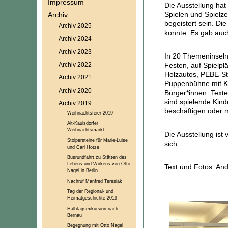
Impressum
Die Ausstellung hat
Spielen und Spielze
Archiv
begeistert sein. Di
Archiv 2025
konnte. Es gab auc
Archiv 2024
Archiv 2023
In 20 Themeninseln 
Archiv 2022
Festen, auf Spielpl
Holzautos, PEBE-St
Archiv 2021
Puppenbühne mit Ka
Archiv 2020
Bürger*innen. Texte
sind spielende Kind
Archiv 2019
beschäftigen oder m
Weihnachtsfeier 2019
Alt-Kaulsdorfer
Weihnachtsmarkt
Die Ausstellung ist
Stolpersteine für Marie-Luise
sich.
und Carl Hotze
Busrundfahrt zu Stätten des
Lebens und Wirkens von Otto
Text und Fotos: And
Nagel in Berlin
Nachruf Manfred Teresiak
Tag der Regional- und
Heimatgeschichte 2019
Halbtagsexkursion nach
Bernau
Begegnung mit Otto Nagel