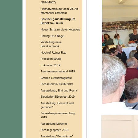
(1894-1967)
Heimatverein auf dem 25. Alt-
Marzahner Erntefest
Spielzeugausstellung im
Bezirksmuseum
Neuer Schatzmeister kooptiert
Ehrung Otto Nagel
Vorstellung neue
Bezirkschronik
Nachruf Rainer Rau
Presseerklärung
Exkursion 2019
Turmmuseumsabend 2019
Großes Geburtstagsfest
Pressetermin 13.06.2019
Ausstellung „Sinti und Roma“
Biesdorfer Blütenfest 2019
Ausstellung „Gesucht und
gefunden“
Jahreshaupt-versammlung
2019
Ausstellung Metzkes
Pressegespräch 2019
Ausstellung "Fernwärme"