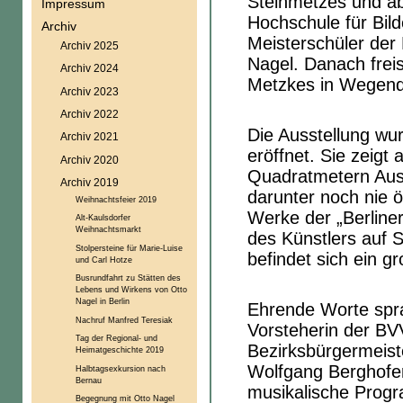
Steinmetzes und ab
Impressum
Hochschule für Bil
Archiv
Meisterschüler der
Archiv 2025
Nagel. Danach freis
Archiv 2024
Metzkes in Wegendo
Archiv 2023
Archiv 2022
Die Ausstellung w
Archiv 2021
eröffnet. Sie zeigt 
Archiv 2020
Quadratmetern Aus
Archiv 2019
darunter noch nie 
Weihnachtsfeier 2019
Werke der „Berline
Alt-Kaulsdorfer
Weihnachtsmarkt
des Künstlers auf S
Stolpersteine für Marie-Luise
befindet sich ein 
und Carl Hotze
Busrundfahrt zu Stätten des
Lebens und Wirkens von Otto
Nagel in Berlin
Ehrende Worte spra
Nachruf Manfred Teresiak
Vorsteherin der BVV
Tag der Regional- und
Bezirksbürgermeiste
Heimatgeschichte 2019
Wolfgang Berghofer
Halbtagsexkursion nach
Bernau
musikalische Progr
Begegnung mit Otto Nagel