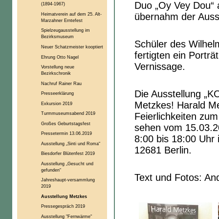
Duo „Oy Vey Dou“ a
(1894-1967)
Heimatverein auf dem 25. Alt-
übernahm der Auss
Marzahner Erntefest
Spielzeugausstellung im
Bezirksmuseum
Schüler des Wilh
Neuer Schatzmeister kooptiert
fertigten ein Portr
Ehrung Otto Nagel
Vernissage.
Vorstellung neue
Bezirkschronik
Nachruf Rainer Rau
Die Ausstellung „K
Presseerklärung
Metzkes! Harald Me
Exkursion 2019
Turmmuseumsabend 2019
Feierlichkeiten zum
Großes Geburtstagsfest
sehen vom 15.03.20
Pressetermin 13.06.2019
8:00 bis 18:00 Uhr
Ausstellung „Sinti und Roma“
12681 Berlin.
Biesdorfer Blütenfest 2019
Ausstellung „Gesucht und
gefunden“
Text und Fotos: An
Jahreshaupt-versammlung
2019
Ausstellung Metzkes
Pressegespräch 2019
Ausstellung "Fernwärme"