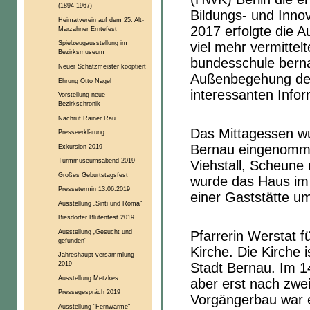
(1894-1967)
Bildungs- und Inno
Heimatverein auf dem 25. Alt-
2017 erfolgte die 
Marzahner Erntefest
Spielzeugausstellung im
viel mehr vermitte
Bezirksmuseum
bundesschule berna
Neuer Schatzmeister kooptiert
Außenbegehung des 
Ehrung Otto Nagel
interessanten Info
Vorstellung neue
Bezirkschronik
Nachruf Rainer Rau
Das Mittagessen w
Presseerklärung
Bernau eingenomme
Exkursion 2019
Turmmuseumsabend 2019
Viehstall, Scheune
Großes Geburtstagsfest
wurde das Haus im 
Pressetermin 13.06.2019
einer Gaststätte u
Ausstellung „Sinti und Roma“
Biesdorfer Blütenfest 2019
Ausstellung „Gesucht und
Pfarrerin Werstat f
gefunden“
Kirche. Die Kirche
Jahreshaupt-versammlung
2019
Stadt Bernau. Im 1
Ausstellung Metzkes
aber erst nach zwe
Pressegespräch 2019
Vorgängerbau war e
Ausstellung "Fernwärme"