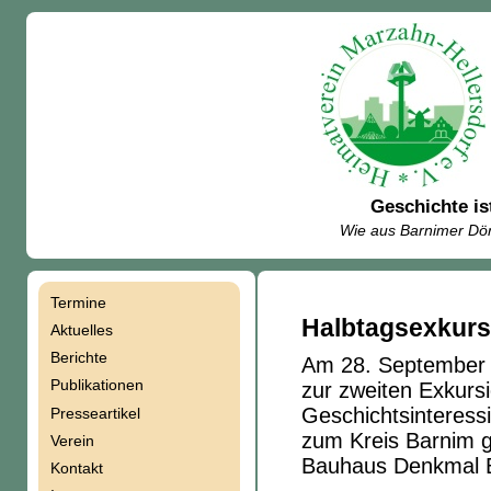
Geschichte is
Wie aus Barnimer Dör
Termine
Navigation
Halbtagsexkurs
Aktuelles
Berichte
Am 28. September 2
überspringen
Publikationen
zur zweiten Exkurs
Geschichtsinteressi
Presseartikel
zum Kreis Barnim 
Verein
Bauhaus Denkmal Bu
Kontakt