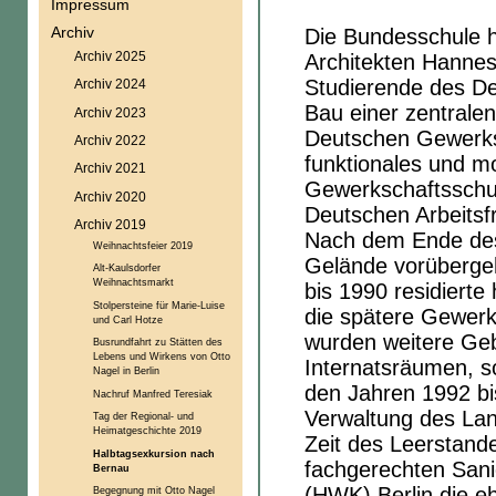
Impressum
Archiv
Die Bundesschule ha
Archiv 2025
Architekten Hannes
Studierende des D
Archiv 2024
Bau einer zentralen
Archiv 2023
Deutschen Gewerks
Archiv 2022
funktionales und m
Archiv 2021
Gewerkschaftsschu
Archiv 2020
Deutschen Arbeitsf
Archiv 2019
Nach dem Ende des
Weihnachtsfeier 2019
Gelände vorübergeh
Alt-Kaulsdorfer
Weihnachtsmarkt
bis 1990 residiert
Stolpersteine für Marie-Luise
die spätere Gewerk
und Carl Hotze
wurden weitere Ge
Busrundfahrt zu Stätten des
Lebens und Wirkens von Otto
Internatsräumen, so
Nagel in Berlin
den Jahren 1992 bis
Nachruf Manfred Teresiak
Verwaltung des Lan
Tag der Regional- und
Heimatgeschichte 2019
Zeit des Leerstand
Halbtagsexkursion nach
fachgerechten San
Bernau
(HWK) Berlin die eh
Begegnung mit Otto Nagel