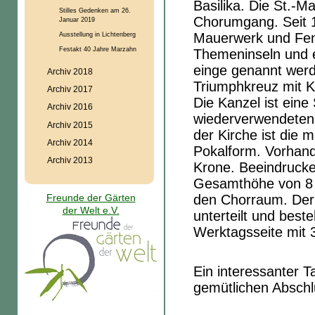
Basilika. Die St.-Ma
Stilles Gedenken am 26.
Chorumgang. Seit 
Januar 2019
Mauerwerk und Fenst
Ausstellung in Lichtenberg
Festakt 40 Jahre Marzahn
Themeninseln und e
einge genannt werd
Archiv 2018
Triumphkreuz mit K
Archiv 2017
Die Kanzel ist eine
Archiv 2016
wiederverwendeten m
Archiv 2015
der Kirche ist die m
Archiv 2014
Pokalform. Vorhand
Archiv 2013
Krone. Beeindrucke
Gesamthöhe von 8 m
den Chorraum. Der 
Freunde der Gärten
der Welt e.V.
unterteilt und best
Werktagsseite mit 3
Ein interessanter T
gemütlichen Abschl