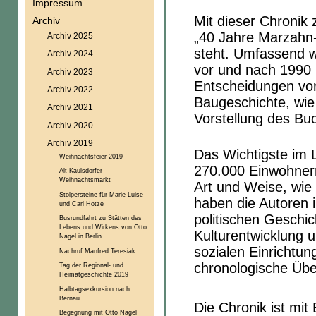
Impressum
Mit dieser Chronik 
Archiv
„40 Jahre Marzahn-H
Archiv 2025
steht. Umfassend 
Archiv 2024
vor und nach 1990 
Archiv 2023
Entscheidungen vor
Archiv 2022
Baugeschichte, wie 
Archiv 2021
Vorstellung des Bu
Archiv 2020
Archiv 2019
Das Wichtigste im L
Weihnachtsfeier 2019
270.000 Einwohnern
Alt-Kaulsdorfer
Weihnachtsmarkt
Art und Weise, wie
Stolpersteine für Marie-Luise
haben die Autoren i
und Carl Hotze
politischen Geschic
Busrundfahrt zu Stätten des
Lebens und Wirkens von Otto
Kulturentwicklung u
Nagel in Berlin
sozialen Einrichtu
Nachruf Manfred Teresiak
chronologische Über
Tag der Regional- und
Heimatgeschichte 2019
Halbtagsexkursion nach
Bernau
Die Chronik ist mit 
Begegnung mit Otto Nagel