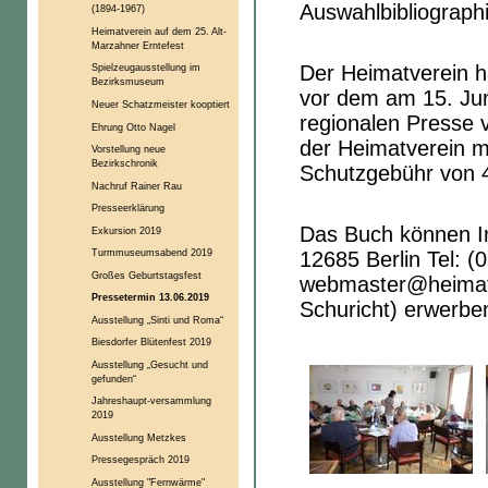
Auswahlbibliographi
(1894-1967)
Heimatverein auf dem 25. Alt-
Marzahner Erntefest
Der Heimatverein h
Spielzeugausstellung im
Bezirksmuseum
vor dem am 15. Jun
Neuer Schatzmeister kooptiert
regionalen Presse v
Ehrung Otto Nagel
der Heimatverein mi
Vorstellung neue
Bezirkschronik
Schutzgebühr von 4
Nachruf Rainer Rau
Presseerklärung
Das Buch können I
Exkursion 2019
Turmmuseumsabend 2019
12685 Berlin Tel: 
Großes Geburtstagsfest
webmaster@heimatv
Pressetermin 13.06.2019
Schuricht) erwerbe
Ausstellung „Sinti und Roma“
Biesdorfer Blütenfest 2019
Ausstellung „Gesucht und
gefunden“
Jahreshaupt-versammlung
2019
Ausstellung Metzkes
Pressegespräch 2019
Ausstellung "Fernwärme"