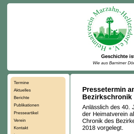
Geschichte is
Wie aus Barnimer Dör
Termine
Navigation
Pressetermin am
Aktuelles
Bezirkschronik
Berichte
überspringen
Publikationen
Anlässlich des 40.
Presseartikel
der Heimatverein a
Chronik des Bezirk
Verein
2018 vorgelegt.
Kontakt