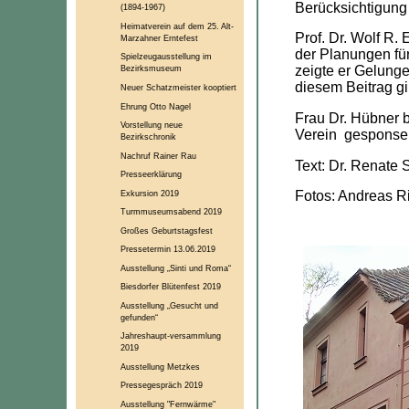
Berücksichtigung 
(1894-1967)
Heimatverein auf dem 25. Alt-
Prof. Dr. Wolf R.
Marzahner Erntefest
der Planungen für
Spielzeugausstellung im
zeigte er Gelung
Bezirksmuseum
diesem Beitrag gi
Neuer Schatzmeister kooptiert
Ehrung Otto Nagel
Frau Dr. Hübner 
Vorstellung neue
Verein gesponser
Bezirkschronik
Nachruf Rainer Rau
Text: Dr. Renate S
Presseerklärung
Exkursion 2019
Fotos: Andreas R
Turmmuseumsabend 2019
Großes Geburtstagsfest
Pressetermin 13.06.2019
Ausstellung „Sinti und Roma“
Biesdorfer Blütenfest 2019
Ausstellung „Gesucht und
gefunden“
Jahreshaupt-versammlung
2019
Ausstellung Metzkes
Pressegespräch 2019
Ausstellung "Fernwärme"