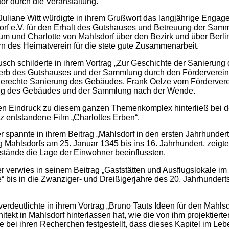
tor durch die Veranstaltung.
 Juliane Witt würdigte in ihrem Grußwort das langjährige Engag
rf e.V. für den Erhalt des Gutshauses und Betreuung der Samm
m und Charlotte von Mahlsdorf über den Bezirk und über Berlin
rn des Heimatverein für die stete gute Zusammenarbeit.
sch schilderte in ihrem Vortrag „Zur Geschichte der Sanierun
erb des Gutshauses und der Sammlung durch den Förderverei
gerechte Sanierung des Gebäudes.
Frank Oelze vom Förderverei
ung des Gebäudes und der Sammlung nach der Wende.
en Eindruck zu diesem ganzen Themenkomplex hinterließ bei 
z entstandene Film „Charlottes Erben“.
er spannte in ihrem Beitrag „Mahlsdorf in den ersten Jahrhund
 Mahlsdorfs am 25. Januar 1345 bis ins 16. Jahrhundert, zeigt
ustände die Lage der Einwohner beeinflussten.
r verwies in seinem Beitrag „Gaststätten und Ausflugslokale im 
e“ bis in die Zwanziger- und Dreißigerjahre des 20. Jahrhundert
erdeutlichte in ihrem Vortrag „Bruno Tauts Ideen für den Mahl
itekt in Mahlsdorf hinterlassen hat, wie die von ihm projektier
 bei ihren Recherchen festgestellt, dass dieses Kapitel im Le