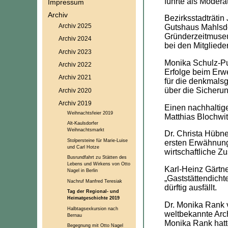
führte als Modera
Impressum
Archiv
Bezirksstadträtin
Archiv 2025
Gutshaus Mahlsdo
Gründerzeitmuseu
Archiv 2024
bei den Mitgliede
Archiv 2023
Monika Schulz-Pu
Archiv 2022
Erfolge beim Erw
Archiv 2021
für die denkmals
über die Sicher
Archiv 2020
Archiv 2019
Einen nachhaltig
Weihnachtsfeier 2019
Matthias Blochwit
Alt-Kaulsdorfer
Weihnachtsmarkt
Dr. Christa Hübn
Stolpersteine für Marie-Luise
ersten Erwähnung
und Carl Hotze
wirtschaftliche Z
Busrundfahrt zu Stätten des
Lebens und Wirkens von Otto
Karl-Heinz Gärtne
Nagel in Berlin
„Gaststättendicht
Nachruf Manfred Teresiak
dürftig ausfällt.
Tag der Regional- und
Heimatgeschichte 2019
Dr. Monika Rank v
Halbtagsexkursion nach
weltbekannte Arch
Bernau
Monika Rank hatte
Begegnung mit Otto Nagel