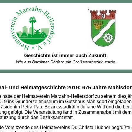
Geschichte ist immer auch Zukunft.
Wie aus Barnimer Dörfern ein Großstadtbezirk wurde.
nal- und Heimatgeschichte 2019: 675 Jahre Mahlsdor
hatte der Heimatverein Marzahn-Hellersdorf zu seinem diesjä
019 ins Gründerzeitmuseum im Gutshaus Mahlsdorf eingeladen. 
sidentin Petra Pau, Bezirksstadträtin Juliane Witt und die Lei
ung gefolgt. Die Veranstaltung fand in Zusammenarbeit mit dem
stützung durch das Bezirksamt statt.
nde Vorsitzende des Heimatvereins Dr. Christa Hübner begrüßte 