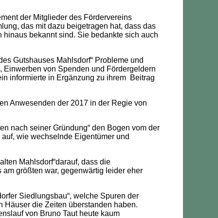
ement der Mitglieder des Fördervereins
lung, das mit dazu beigetragen hat, dass das
 hinaus bekannt sind. Sie bedankte sich auch
g des Gutshauses Mahlsdorf“ Probleme und
n, Einwerben von Spenden und Fördergeldern
n informierte in Ergänzung zu ihrem Beitrag
den Anwesenden der 2017 in der Regie von
erten nach seiner Gründung“ den Bogen vom der
e auf, wie wechselnde Eigentümer und
alten Mahlsdorf“darauf, dass die
s am größten war, gegenwärtig leider eher
sdorfer Siedlungsbau“, welche Spuren der
ten Häuser die Zeiten überstanden haben.
benslauf von Bruno Taut heute kaum