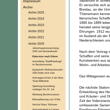
Salzbrunn in Schles
Impressum
Er versuchte sich a
Archiv
Breslau, an der Uni
Archiv 2025
Thienemann kennen, 
literarisches Scha
Archiv 2024
1885 bis 1889 lebte
Archiv 2023
heiratet seine lang
Archiv 2022
Ehrungen. 1912 wur
im Ausland als der
Archiv 2021
Niederschlesien und
Archiv 2020
Jahreshauptversammlung
Nach dem Vortrag w
2020 und Vorstandswahl
Schaffen und seine 
Exkursion nach Erkner
Kunstwerken aus sp
Ausstellung "StadtRandLage"
Wohn- und Arbeitssi
im Bezirksmuseum
Kaulsdorfer Weihnachtsmarkt
2020 findet nicht statt
Das Mittagessen wu
Heimatgeschichte in der Mark-
Twain-Bibliothek
Spielzeug-Ausstellung
Die nächste Statio
verlängert bis 24. Juli
Entwicklung des He
Mitteilung Bezirksmuseum
und Kräuter- und O
Birkenpflanzung zum 8.Mai
Zeit der friderizia
Nachruf Klaus Teßmann
umfassende Sanieru
Erwähnung Erkners, 
Vorstandsarbeit in Corona-