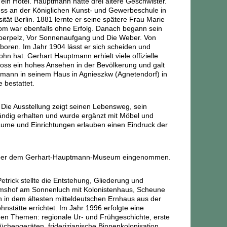
ein Hotel. Hauptmann hatte drei ältere Geschwister.
luss an der Königlichen Kunst- und Gewerbeschule in
tät Berlin. 1881 lernte er seine spätere Frau Marie
n Rom war ebenfalls ohne Erfolg. Danach begann sein
iberpelz, Vor Sonnenaufgang und Die Weber.
Von
eboren. Im Jahr 1904 lässt er sich scheiden und
n hat. Gerhart Hauptmann erhielt viele offizielle
oss ein hohes Ansehen in der Bevölkerung und galt
ptmann in seinem Haus in Agnieszkw (Agnetendorf) in
 bestattet.
Die Ausstellung zeigt seinen Lebensweg, sein
ständig erhalten und wurde ergänzt mit Möbel und
ume und Einrichtungen erlauben einen Eindruck der
er dem Gerhart-Hauptmann-Museum eingenommen.
ick stellte die Entstehung, Gliederung und
semshof am Sonnenluch mit Kolonistenhaus, Scheune
 in dem ältesten mitteldeutschen Ernhaus aus der
stätte errichtet. Im Jahr 1996 erfolgte eine
den Themen: regionale Ur- und Frühgeschichte, erste
üchengeräten, friderizianische Binnenkolonisation,