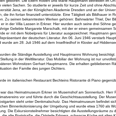
ien geboren. Die Eltern Robert und Marie Hauptmann betrieben im Ort 
n vielen Sachen. So studierte er jeweils für kurze Zeit und ohne Absch
versität Jena, an der Königlichen Akademie Dresden und an der Universi
die ihn fortan finanziell unterstützte. Eine Tätigkeit als Bildhauer i
ffen. Zu seinen bekanntesten Werken gehören:
Bahnwärter Thiel, Der B
 er in der Villa Lassen in Erkner. Hier wurden auch seine drei Söhne g
jährige Geliebte Margarete Marschalk, mit der er einen gemeinsamen Soh
de er mit dem Nobelpreis für Literatur ausgezeichnet. Hauptmann gen
 Repräsentant der deutschen Literatur. Am 06. Juni 1946 verstarb Hau
 wurde am 28. Juli 1946 auf dem Inselfriedhof in Kloster auf Hiddensee
urden die Ständige Ausstellung und Hauptmanns Wohnung besichtigt. 
Stellung in der Weltliteratur. Das Mobiliar der Wohnung ist nur unvoll
äteren Wohnsitzen Gerhart Hauptmanns. Die erhalten gebliebenen Rä
tuation der Familie des jungen Dichters.
rde im italienischen Restaurant
Bechteins Ristorante di Piano
gegenüb
n war das Heimatmuseum Erkner im Musemshof am Sonnenluch. Herr Petr
imatvereins vor und führte durch die Geschichtsausstellung. Der Mu
bstgarten steht unter Denkmalschutz. Das Heimatmuseum befindet sich
nischen Binnenkolonisierung der Umgebung und wurde etwa 1760 als Wohn
ng. Die Exkursionsteilnehmer besichtigten die Ausstellungsräume zu 
die alte Poststraße, die Ortsteile Erkners, schwarze Küche mit alten K