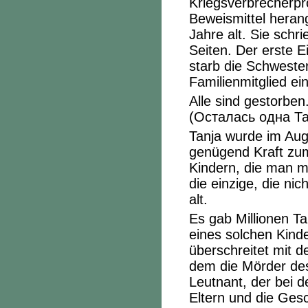
Kriegsverbrecherpr
Beweismittel heran
Jahre alt. Sie sch
Seiten. Der erste 
starb die Schweste
Familienmitglied ei
Alle sind gestorben
(Осталась одна Та
Tanja wurde im Aug
genügend Kraft zum
Kindern, die man mi
die einzige, die ni
alt.
Es gab Millionen Tan
eines solchen Kind
überschreitet mit 
dem die Mörder des
Leutnant, der bei 
Eltern und die Ges