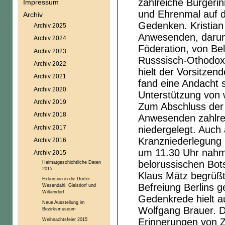
zahlreiche Bürgeri
Impressum
und Ehrenmal auf d
Archiv
Gedenken. Kristia
Archiv 2025
Anwesenden, darunt
Archiv 2024
Föderation, von Be
Archiv 2023
Russsisch-Othodox
Archiv 2022
hielt der Vorsitze
Archiv 2021
fand eine Andacht s
Archiv 2020
Unterstützung von w
Archiv 2019
Zum Abschluss der
Archiv 2018
Anwesenden zahlre
Archiv 2017
niedergelegt. Auch
Kranzniederlegung 
Archiv 2016
um 11.30 Uhr nahme
Archiv 2015
belorussischen Bots
Heimatgeschichtliche Daten
2015
Klaus Mätz begrüß
Exkursion in die Dörfer
Befreiung Berlins 
Wesendahl, Gielsdorf und
Wilkendorf
Gedenkrede hielt a
Neue Ausstellung im
Wolfgang Brauer. 
Bezirksmuseum
Weihnachtsfeier 2015
Erinnerungen von 