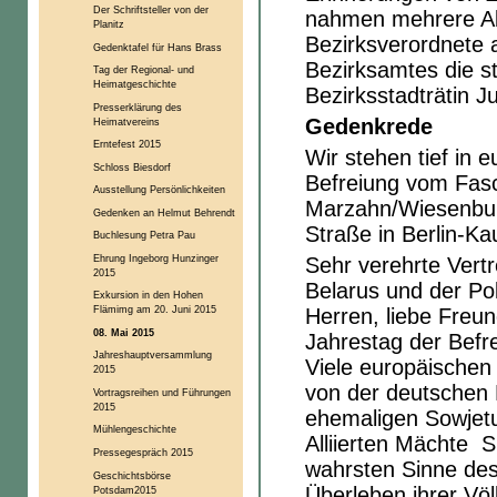
Der Schriftsteller von der
nahmen mehrere Ab
Planitz
Bezirksverordnete 
Gedenktafel für Hans Brass
Bezirksamtes die s
Tag der Regional- und
Heimatgeschichte
Bezirksstadträtin Jul
Presserklärung des
Gedenkrede
Heimatvereins
Erntefest 2015
Wir stehen tief in 
Schloss Biesdorf
Befreiung vom Fas
Ausstellung Persönlichkeiten
Marzahn/Wiesenbur
Gedenken an Helmut Behrendt
Straße in Berlin-Ka
Buchlesung Petra Pau
Ehrung Ingeborg Hunzinger
Sehr verehrte Vertr
2015
Belarus und der Po
Exkursion in den Hohen
Flämimg am 20. Juni 2015
Herren, liebe Freu
08. Mai 2015
Jahrestag der Befr
Jahreshauptversammlung
Viele europäischen 
2015
von der deutschen 
Vortragsreihen und Führungen
2015
ehemaligen Sowjetu
Mühlengeschichte
Alliierten Mächte S
Pressegespräch 2015
wahrsten Sinne des
Geschichtsbörse
Überleben ihrer Völ
Potsdam2015