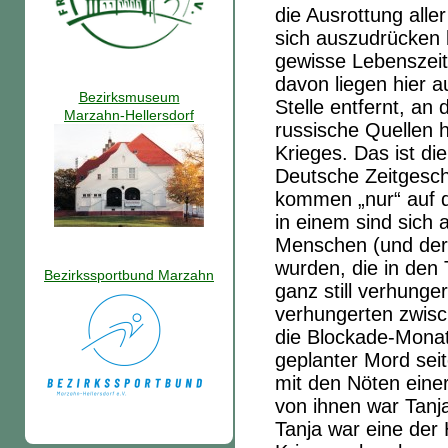
die Ausrottung alle
sich auszudrücken b
gewisse Lebenszeit
davon liegen hier 
Bezirksmuseum
Stelle entfernt, an
Marzahn-Hellersdorf
russische Quellen 
Krieges. Das ist di
Deutsche Zeitgesch
kommen „nur“ auf d
in einem sind sich a
Menschen (und der 
wurden, die in de
Bezirkssportbund Marzahn
ganz still verhunger
verhungerten zwis
die Blockade-Monat
geplanter Mord sei
mit den Nöten eine
von ihnen war Tanj
Tanja war eine der