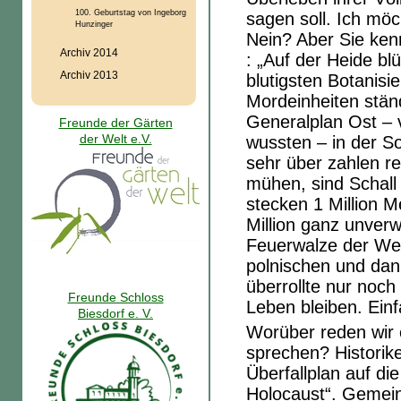
100. Geburtstag von Ingeborg
sagen soll. Ich möc
Hunzinger
Nein? Aber Sie ken
Archiv 2014
: „Auf der Heide blü
Archiv 2013
blutigsten Botanis
Mordeinheiten ständ
Generalplan Ost – 
Freunde der Gärten
der Welt e.V.
wussten – in der S
sehr über zahlen re
mühen, sind Schall 
stecken 1 Million M
Million ganz unver
Feuerwalze der We
polnischen und dan
überrollte nur noch
Freunde Schloss
Leben bleiben. Ein
Biesdorf e. V.
Worüber reden wir 
sprechen? Historik
Überfallplan auf di
Holocaust“. Gemein