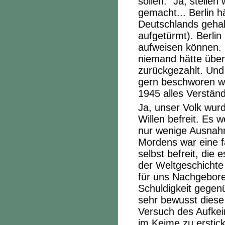
sollen.“ Ja, stelle
gemacht... Berlin 
Deutschlands geha
aufgetürmt). Berli
aufweisen können. N
niemand hätte über
zurückgezahlt. Und 
gern beschworen we
1945 alles Verständ
Ja, unser Volk wur
Willen befreit. Es 
nur wenige Ausnahm
Mordens war eine f
selbst befreit, die 
der Weltgeschichte 
für uns Nachgebore
Schuldigkeit gegenü
sehr bewusst diese
Versuch des Aufke
im Keime zu erstic