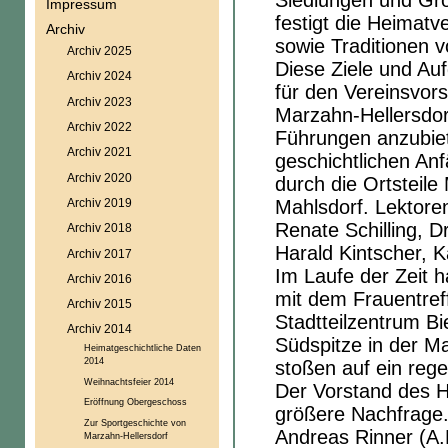
Siedlungen und Gr
Impressum
festigt die Heimat
Archiv
sowie Traditionen v
Archiv 2025
Diese Ziele und Au
Archiv 2024
für den Vereinsvo
Archiv 2023
Marzahn-Hellersdor
Archiv 2022
Führungen anzubiet
Archiv 2021
geschichtlichen An
Archiv 2020
durch die Ortsteile
Archiv 2019
Mahlsdorf. Lektoren
Renate Schilling, D
Archiv 2018
Harald Kintscher, K
Archiv 2017
Im Laufe der Zeit h
Archiv 2016
mit dem Frauentre
Archiv 2015
Stadtteilzentrum Bi
Archiv 2014
Südspitze in der M
Heimatgeschichtliche Daten
2014
stoßen auf ein rege
Weihnachtsfeier 2014
Der Vorstand des H
Eröffnung Obergeschoss
größere Nachfrage.
Zur Sportgeschichte von
Andreas Rinner (A
Marzahn-Hellersdorf