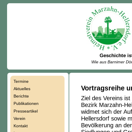
Geschichte is
Wie aus Barnimer Dör
Termine
Navigation
Vortragsreihe 
Aktuelles
Berichte
Ziel des Vereins is
überspringen
Publikationen
Bezirk Marzahn-Hell
widmet sich der A
Presseartikel
Hellersdorf sowie m
Verein
Bevölkerung an der
Kontakt