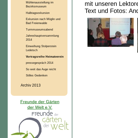
mit unseren Lektore
Mühlenausstellung im
Bezirksmuseum
Text und Fotos: An
Halbtagsexkursion
Exkursion nach Möglin und
Bad Freienwalde
Turmmuseumsabend
Jahreshauptversammlung
2014
Einweihung Stolperstein
Ledetsch
Vortragsreihe Heimatverein
pressegespräch 2014
So weit das Auge reicht
Stilles Gedenken
Archiv 2013
Freunde der Gärten
der Welt e.V.