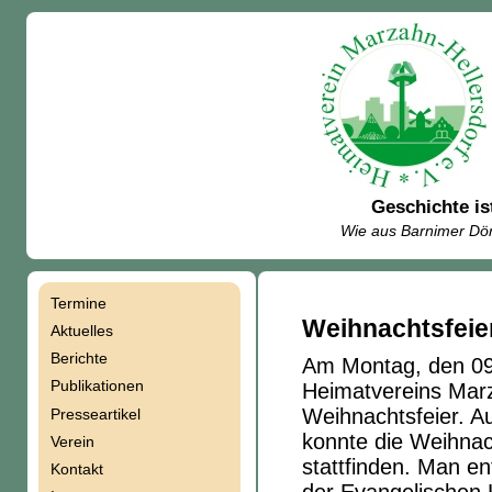
Geschichte is
Wie aus Barnimer Dör
Termine
Navigation
Weihnachtsfeie
Aktuelles
Berichte
Am Montag, den 09.
überspringen
Publikationen
Heimatvereins Marza
Weihnachtsfeier. A
Presseartikel
konnte die Weihnac
Verein
stattfinden. Man e
Kontakt