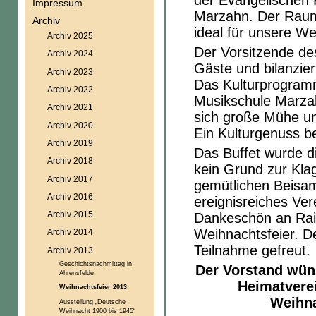
der Evangelischen 
Impressum
Marzahn. Der Raum 
Archiv
ideal für unsere We
Archiv 2025
Der Vorsitzende de
Archiv 2024
Gäste und bilanzier
Archiv 2023
Das Kulturprogram
Archiv 2022
Musikschule Marzah
Archiv 2021
sich große Mühe un
Archiv 2020
Ein Kulturgenuss b
Archiv 2019
Das Buffet wurde d
Archiv 2018
kein Grund zur Kla
Archiv 2017
gemütlichen Beisa
Archiv 2016
ereignisreiches Ve
Archiv 2015
Dankeschön an Rain
Weihnachtsfeier. D
Archiv 2014
Teilnahme gefreut.
Archiv 2013
Geschichtsnachmittag in
Der Vorstand wün
Ahrensfelde
Heimatverei
Weihnachtsfeier 2013
Weihna
Ausstellung „Deutsche
Weihnacht 1900 bis 1945“