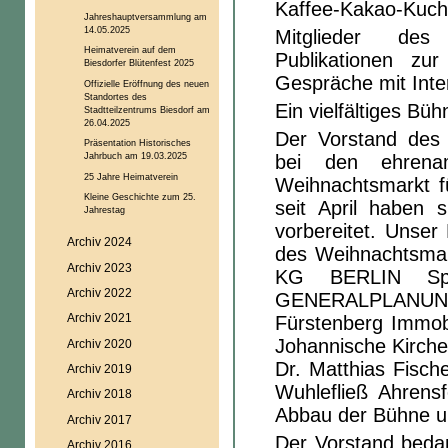
Kaffee-Kakao-Kuch
Jahreshauptversammlung am
14.05.2025
Mitglieder des 
Heimatverein auf dem
Publikationen zu
Biesdorfer Blütenfest 2025
Gespräche mit Inte
Offizielle Eröffnung des neuen
Standortes des
Ein vielfältiges B
Stadtteilzentrums Biesdorf am
26.04.2025
Der Vorstand des 
Präsentation Historisches
Jahrbuch am 19.03.2025
bei den ehrenam
25 Jahre Heimatverein
Weihnachtsmarkt f
Kleine Geschichte zum 25.
seit April haben 
Jahrestag
vorbereitet. Unser
Archiv 2024
des Weihnachtsma
Archiv 2023
KG BERLIN Spir
Archiv 2022
GENERALPLANU
Archiv 2021
Fürstenberg Immobi
Johannische Kirche
Archiv 2020
Dr. Matthias Fisch
Archiv 2019
Wuhlefließ Ahrensf
Archiv 2018
Abbau der Bühne 
Archiv 2017
Der Vorstand bedan
Archiv 2016