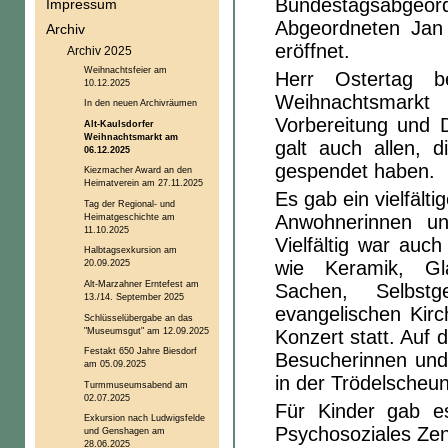
Bundestagsabgeo
Impressum
Abgeordneten Jan
Archiv
eröffnet.
Archiv 2025
Weihnachtsfeier am
Herr Ostertag b
10.12.2025
Weihnachtsmarkt
In den neuen Archivräumen
Vorbereitung und 
Alt-Kaulsdorfer
Weihnachtsmarkt am
galt auch allen, 
06.12.2025
gespendet haben.
Kiezmacher Award an den
Heimatverein am 27.11.2025
Es gab ein vielfält
Tag der Regional- und
Heimatgeschichte am
Anwohnerinnen un
11.10.2025
Vielfältig war au
Halbtagsexkursion am
wie Keramik, Gla
20.09.2025
Alt-Marzahner Erntefest am
Sachen, Selbstg
13./14. September 2025
evangelischen Kirc
Schlüsselübergabe an das
"Museumsgut" am 12.09.2025
Konzert statt. Auf
Festakt 650 Jahre Biesdorf
Besucherinnen und
am 05.09.2025
in der Trödelscheu
Turmmuseumsabend am
02.07.2025
Für Kinder gab e
Exkursion nach Ludwigsfelde
Psychosoziales Ze
und Genshagen am
28.06.2025