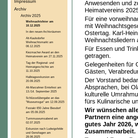
Impressum
Anwesenden und zog
Archiv
Heimatvereins 202
Archiv 2025
Für eine vorweihna
Weihnachtsfeier am
mit Weihnachtsgesc
10.12.2025
Ostertag. Karl-Hein
In den neuen Archivräumen
Alt-Kaulsdorfer
Weihnachtsliedern 
Weihnachtsmarkt am
06.12.2025
Für Essen und Trin
Kiezmacher Award an den
getragen.
Heimatverein am 27.11.2025
Tag der Regional- und
Gelegenheiten für 
Heimatgeschichte am
Gästen, Verabredu
11.10.2025
Halbtagsexkursion am
Der Vorstand bedank
20.09.2025
Absprachen, bei Ola
Alt-Marzahner Erntefest am
13./14. September 2025
kulturelle Umrahmu
Schlüsselübergabe an das
fürs Kulinarische 
"Museumsgut" am 12.09.2025
Festakt 650 Jahre Biesdorf
Wir wünschen alle
am 05.09.2025
Partnern eine an
Turmmuseumsabend am
02.07.2025
gutes Jahr 2026, w
Exkursion nach Ludwigsfelde
Zusammenarbeit.
und Genshagen am
28.06.2025