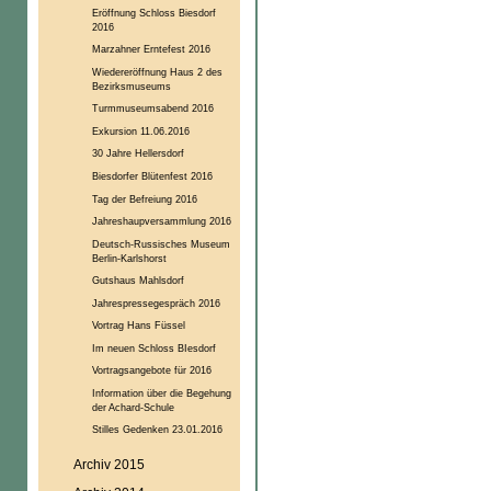
Eröffnung Schloss Biesdorf
2016
Marzahner Erntefest 2016
Wiedereröffnung Haus 2 des
Bezirksmuseums
Turmmuseumsabend 2016
Exkursion 11.06.2016
30 Jahre Hellersdorf
Biesdorfer Blütenfest 2016
Tag der Befreiung 2016
Jahreshaupversammlung 2016
Deutsch-Russisches Museum
Berlin-Karlshorst
Gutshaus Mahlsdorf
Jahrespressegespräch 2016
Vortrag Hans Füssel
Im neuen Schloss BIesdorf
Vortragsangebote für 2016
Information über die Begehung
der Achard-Schule
Stilles Gedenken 23.01.2016
Archiv 2015