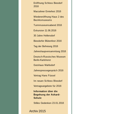
Eröffnung Schloss Biesdorf
2016
Marzahner Erntefest 2016
Wiedereröffnung Haus 2 des
Bezirksmuseums
Turmmuseumsabend 2016
Exkursion 11.06.2016
30 Jahre Hellersdorf
Biesdorfer Blütenfest 2016
Tag der Befreiung 2016
Jahreshaupversammlung 2016
Deutsch-Russisches Museum
Berlin-Karlshorst
Gutshaus Mahlsdorf
Jahrespressegespräch 2016
Vortrag Hans Füssel
Im neuen Schloss BIesdorf
Vortragsangebote für 2016
Information über die
Begehung der Achard-
Schule
Stilles Gedenken 23.01.2016
Archiv 2015