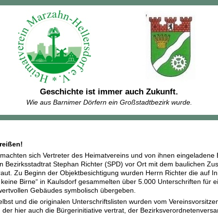
Geschichte ist immer auch Zukunft.
Wie aus Barnimer Dörfern ein Großstadtbezirk wurde.
reißen!
machten sich Vertreter des Heimatvereins und von ihnen eingeladene 
 Bezirksstadtrat Stephan Richter (SPD) vor Ort mit dem baulichen Zus
aut. Zu Beginn der Objektbesichtigung wurden Herrn Richter die auf Ini
ei keine Birne“ in Kaulsdorf gesammelten über 5.000 Unterschriften für
 wertvollen Gebäudes symbolisch übergeben.
lbst und die originalen Unterschriftslisten wurden vom Vereinsvorsit
, der hier auch die Bürgerinitiative vertrat, der Bezirksverordnetenv