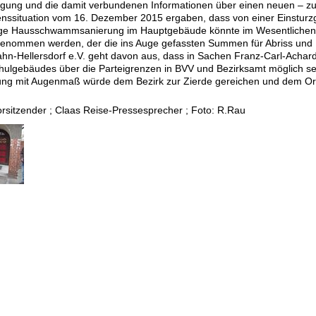
tigung und die damit verbundenen Informationen über einen neuen – 
enssituation vom 16. Dezember 2015 ergaben, dass von einer Einstur
ige Hausschwammsanierung im Hauptgebäude könnte im Wesentlichen b
nommen werden, der die ins Auge gefassten Summen für Abriss und N
hn-Hellersdorf e.V. geht davon aus, dass in Sachen Franz-Carl-Achard
hulgebäudes über die Parteigrenzen in BVV und Bezirksamt möglich sei
rung mit Augenmaß würde dem Bezirk zur Zierde gereichen und dem Orts
rsitzender ; Claas Reise-Pressesprecher ; Foto: R.Rau