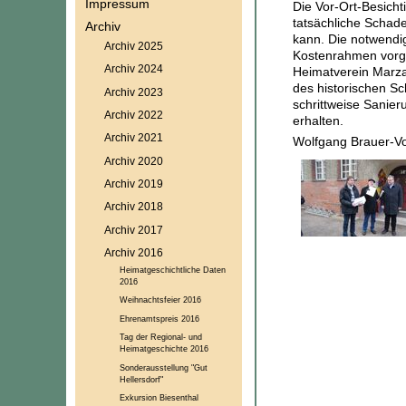
Impressum
Die Vor-Ort-Besich
tatsächliche Schad
Archiv
kann. Die notwend
Archiv 2025
Kostenrahmen vorge
Archiv 2024
Heimatverein Marza
des historischen Sc
Archiv 2023
schrittweise Sanie
Archiv 2022
erhalten.
Archiv 2021
Wolfgang Brauer-Vo
Archiv 2020
Archiv 2019
Archiv 2018
Archiv 2017
Archiv 2016
Heimatgeschichtliche Daten
2016
Weihnachtsfeier 2016
Ehrenamtspreis 2016
Tag der Regional- und
Heimatgeschichte 2016
Sonderausstellung "Gut
Hellersdorf"
Exkursion Biesenthal