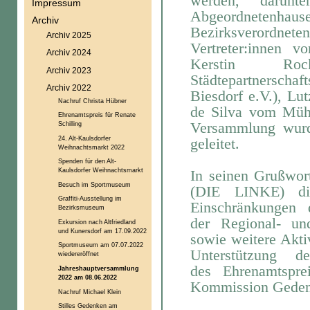
werden, darun
Impressum
Abgeordnetenh
Archiv
Bezirksverordne
Archiv 2025
Vertreter:innen 
Archiv 2024
Kerstin
Ro
Archiv 2023
Städtepartnerscha
Archiv 2022
Biesdorf e.V.), Lu
Nachruf Christa Hübner
de Silva vom
Müh
Ehrenamtspreis für Renate
Versammlung wurd
Schilling
24. Alt-Kaulsdorfer
geleitet.
Weihnachtsmarkt 2022
Spenden für den Alt-
Kaulsdorfer Weihnachtsmarkt
In seinen Grußwor
Besuch im Sportmuseum
(DIE LINKE) d
Graffiti-Ausstellung im
Einschränkungen
Bezirksmuseum
der
Regional- un
Exkursion nach Altfriedland
und Kunersdorf am 17.09.2022
sowie weitere Aktiv
Sportmuseum am 07.07.2022
Unterstützung d
wiedereröffnet
des
Ehrenamtspr
Jahreshauptversammlung
2022 am 08.06.2022
Kommission Gedenk
Nachruf Michael Klein
Stilles Gedenken am