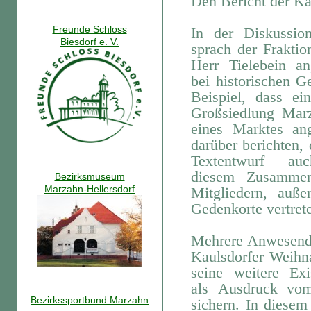
Den Bericht der Ka
Freunde Schloss
In der Diskussio
Biesdorf e. V.
sprach der Fraktio
Herr Tielebein a
bei
historischen G
Beispiel, dass e
Großsiedlung Mar
eines
Marktes an
darüber berichten,
Textentwurf au
diesem
Zusammen
Bezirksmuseum
Marzahn-Hellersdorf
Mitgliedern, auß
Gedenkorte vertrete
Mehrere Anwesende
Kaulsdorfer Weihn
seine weitere Ex
als
Ausdruck vom 
Bezirkssportbund Marzahn
sichern. In dies