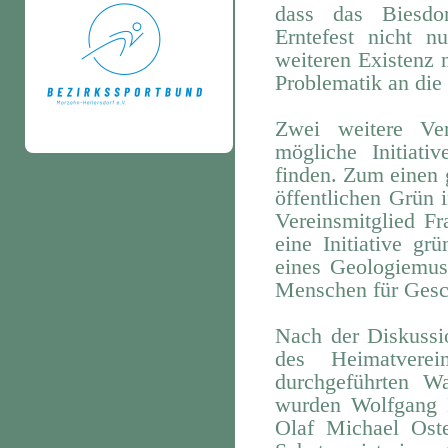
dass das Biesdo
Erntefest
nicht n
weiteren Existenz 
Problematik an die 
Zwei weitere Ver
mögliche Initiati
finden. Zum einen
öffentlichen Grün 
Vereinsmitglied F
eine Initiative gr
eines Geologiemu
Menschen für Gesch
Nach der Diskussi
des Heimatvere
durchgeführten W
wurden
Wolfgang 
Olaf Michael Oster