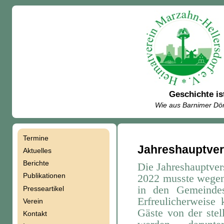
Geschichte is
Wie aus Barnimer Dör
Termine
Navigation
Jahreshauptve
Aktuelles
Berichte
Die Jahreshauptve
überspringen
Publikationen
2022 musste wege
in den Gemeindes
Presseartikel
Erfreulicherweise
Verein
Gäste von der
ste
Kontakt