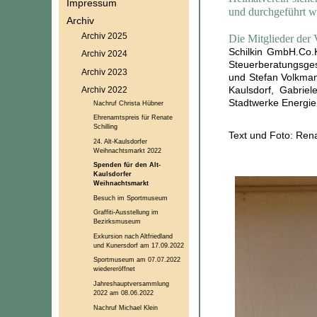
Impressum
und durchgeführt w
Archiv
Archiv 2025
Die Mitglieder der
Schilkin GmbH.Co.
Archiv 2024
Steuerberatungsges
Archiv 2023
und Stefan Volkman
Kaulsdorf, Gabriel
Archiv 2022
Stadtwerke EnergieP
Nachruf Christa Hübner
Ehrenamtspreis für Renate
Schilling
Text und Foto: Rena
24. Alt-Kaulsdorfer
Weihnachtsmarkt 2022
Spenden für den Alt-
Kaulsdorfer
Weihnachtsmarkt
Besuch im Sportmuseum
Graffiti-Ausstellung im
Bezirksmuseum
Exkursion nach Altfriedland
und Kunersdorf am 17.09.2022
Sportmuseum am 07.07.2022
wiedereröffnet
Jahreshauptversammlung
2022 am 08.06.2022
Nachruf Michael Klein