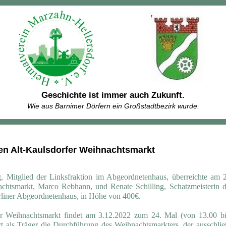
Geschichte ist immer auch Zukunft.
Wie aus Barnimer Dörfern ein Großstadtbezirk wurde.
en Alt-Kaulsdorfer Weihnachtsmarkt
, Mitglied der Linksfraktion im Abgeordnetenhaus, überreichte am 
chtsmarkt, Marco Rebhann, und Renate Schilling, Schatzmeisterin d
iner Abgeordnetenhaus, in Höhe von 400€.
er Weihnachtsmarkt findet am 3.12.2022 zum 24. Mal (von 13.00 bi
rt als Träger die Durchführung des Weihnachtsmarkters, der ausschlie