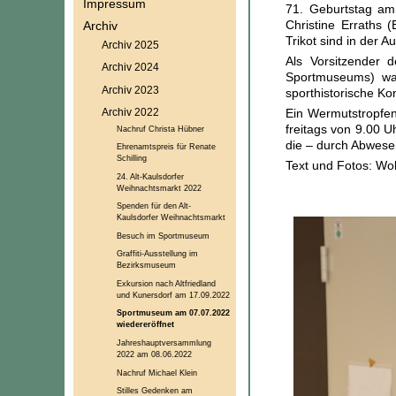
Impressum
71. Geburtstag am
Christine Erraths 
Archiv
Trikot sind in der 
Archiv 2025
Als Vorsitzender 
Archiv 2024
Sportmuseums) war
Archiv 2023
sporthistorische K
Archiv 2022
Ein Wermutstropfen
freitags von 9.00 
Nachruf Christa Hübner
die – durch Abwesen
Ehrenamtspreis für Renate
Schilling
Text und Fotos: Wo
24. Alt-Kaulsdorfer
Weihnachtsmarkt 2022
Spenden für den Alt-
Kaulsdorfer Weihnachtsmarkt
Besuch im Sportmuseum
Graffiti-Ausstellung im
Bezirksmuseum
Exkursion nach Altfriedland
und Kunersdorf am 17.09.2022
Sportmuseum am 07.07.2022
wiedereröffnet
Jahreshauptversammlung
2022 am 08.06.2022
Nachruf Michael Klein
Stilles Gedenken am