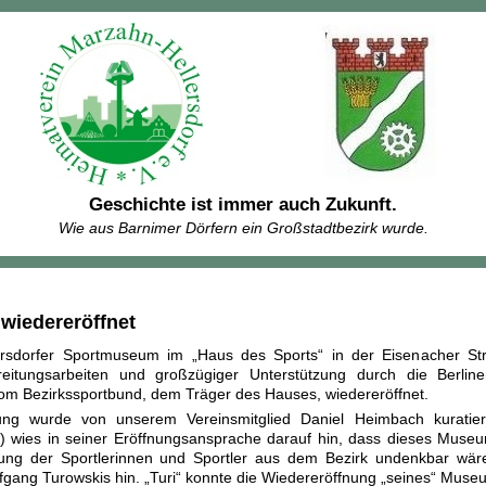
Geschichte ist immer auch Zukunft.
Wie aus Barnimer Dörfern ein Großstadtbezirk wurde.
iedereröffnet
rsdorfer Sportmuseum im „Haus des Sports“ in der Eisenacher S
reitungsarbeiten und großzügiger Unterstützung durch die Berliner
om Bezirkssportbund, dem Träger des Hauses, wiedereröffnet.
lung wurde von unserem Vereinsmitglied Daniel Heimbach kurati
) wies in seiner Eröffnungsansprache darauf hin, dass dieses Muse
ung der Sportlerinnen und Sportler aus dem Bezirk undenkbar wäre.
fgang Turowskis hin. „Turi“ konnte die Wiedereröffnung „seines“ Muse