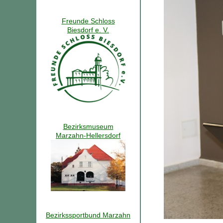
Freunde Schloss
Biesdorf e. V.
Bezirksmuseum
Marzahn-Hellersdorf
Bezirkssportbund Marzahn