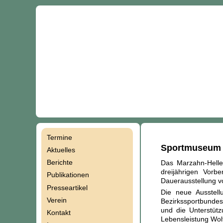
Termine
Navigation
Sportmuseum w
Aktuelles
Berichte
Das Marzahn-Helle
überspringen
dreijährigen Vorbe
Publikationen
Dauerausstellung v
Presseartikel
Die neue Ausstel
Verein
Bezirkssportbundes
und die Unterstütz
Kontakt
Lebensleistung Wol