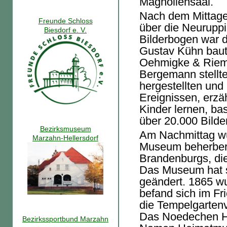
Magnoliensaal.
Nach dem Mittages
Freunde Schloss
über die Neuruppi
Biesdorf e. V.
Bilderbogen war 
Gustav Kühn baut
Oehmigke & Rieme
Bergemann stellte
hergestellten und 
Ereignissen, erzä
Kinder lernen, ba
über 20.000 Bild
Bezirksmuseum
Am Nachmittag w
Marzahn-Hellersdorf
Museum beherberg
Brandenburgs, die 
Das Museum hat 
geändert. 1865 w
befand sich im Fr
die Tempelgarten
Das Noedechen H
Bezirkssportbund Marzahn