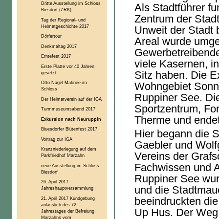
Dritte Ausstellung im Schloss
Als Stadtführer fu
Biesdorf (ZRK)
Zentrum der Stadt
Tag der Regional- und
Heimatgeschichte 2017
Unweit der Stadt 
Dörfertour
Areal wurde umge
Denkmaltag 2017
Gewerbetreibende
Erntefest 2017
viele Kasernen, i
Erste Platte vor 40 Jahren
Sitz haben. Die E
gesetzt
Otto Nagel Matinee im
Wohngebiet Sonne
Schloss
Ruppiner See. Die
Der Heimatverein auf der IGA
Sportzentrum, Fon
Turmmuseumsabend 2017
Therme und endet
Exkursion nach Neuruppin
Biuesdorfer Blütenfest 2017
Hier begann die S
Vortrag zur IGA
Gaebler und Wolfg
Kranzniederlegung auf dem
Vereins der Grafsc
Parkfriedhof Marzahn
Fachwissen und A
neue Ausstellung im Schloss
Biesdorf
Ruppiner See wurd
26. April 2017
und die Stadtmauer
Jahreshauptversammlung
beeindruckten di
21. April 2017 Kundgebung
anlässlich des 72.
Up Hus. Der Weg 
Jahrestages der Befreiung
Marzahns vom