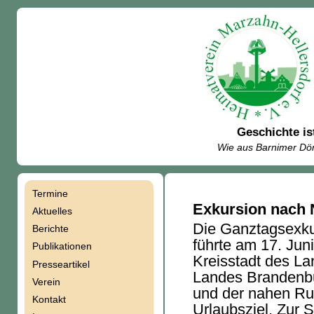
Geschichte is
Wie aus Barnimer Dör
Termine
Navigation
Exkursion nach 
Aktuelles
Die Ganztagsexku
Berichte
überspringen
führte am 17. Jun
Publikationen
Kreisstadt des La
Presseartikel
Landes Brandenbu
Verein
und der nahen Rup
Kontakt
Urlaubsziel. Zur S