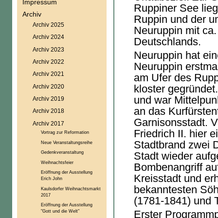
Impressum
Ruppiner See lieg
Archiv
Ruppin und der u
Archiv 2025
Neuruppin mit ca.
Archiv 2024
Deutschlands.
Archiv 2023
Neuruppin hat ein
Archiv 2022
Neuruppin erstmal
Archiv 2021
am Ufer des Rupp
kloster gegründet
Archiv 2020
und war Mittelpun
Archiv 2019
an das Kurfürste
Archiv 2018
Garnisonsstadt. V
Archiv 2017
Friedrich II. hier
Vortrag zur Reformation
Stadtbrand zwei D
Neue Veranstaltungsreihe
Gedenkveranstaltung
Stadt wieder aufg
Weihnachtsfeier
Bombenangriff auf
Eröffnung der Ausstellung
Kreisstadt und erh
Erich John
bekanntesten Söhn
Kaulsdorfer Weihnachtsmarkt
2017
(1781-1841) und 
Eröffnung der Ausstellung
Erster Programmpu
"Gott und die Welt"