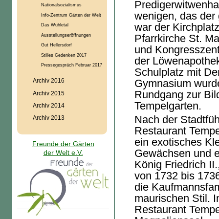
Predigerwitwenha
Nationalsozialismus
wenigen, das der 
Info-Zentrum Gärten der Welt
war der Kirchplat
Das Wuhletal
Ausstellungseröffnungen
Pfarrkirche St. Ma
Gut Hellersdorf
und Kongresszent
Stilles Gedenken 2017
der Löwenapothek
Pressegespräch Februar 2017
Schulplatz mit De
Gymnasium wurden
Archiv 2016
Rundgang zur Bi
Archiv 2015
Tempelgarten.
Archiv 2014
Nach der Stadtfü
Archiv 2013
Restaurant Tempe
ein exotisches Kl
Freunde der Gärten
Gewächsen und ei
der Welt e.V.
König Friedrich I
von 1732 bis 173
die Kaufmannsfami
maurischen Stil. I
Restaurant Tempel