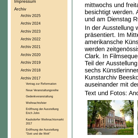
Impressum
mittwochs und freit
Archiv
besichtigt werden.
Archiv 2025
und am Dienstag R
Archiv 2024
In der Ausstellung
Archiv 2023
präsentiert. Im Mitt
Archiv 2022
amerikansche Künst
Archiv 2021
werden zeitgenössi
Archiv 2020
Clark. In Filmsequ
Teil der Ausstellun
Archiv 2019
sechs Künstlerinne
Archiv 2018
Kunstarchiv Beesko
Archiv 2017
auseinander mit der
Vortrag zur Reformation
Neue Veranstaltungsreihe
Text und Fotos: An
Gedenkveranstaltung
Weihnachtsfeier
Eröffnung der Ausstellung
Erich John
Kaulsdorfer Weihnachtsmarkt
2017
Eröffnung der Ausstellung
"Gott und die Welt"