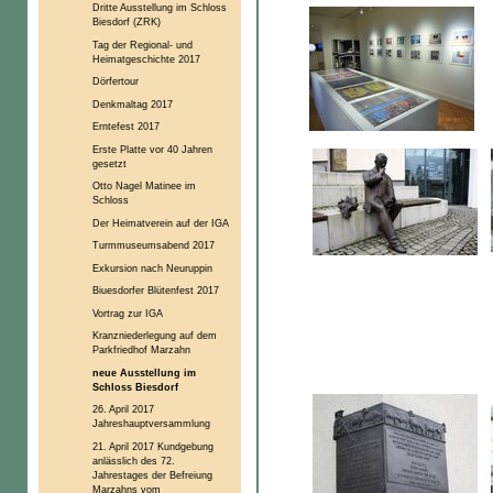
Dritte Ausstellung im Schloss
Biesdorf (ZRK)
Tag der Regional- und
Heimatgeschichte 2017
Dörfertour
Denkmaltag 2017
Erntefest 2017
Erste Platte vor 40 Jahren
gesetzt
Otto Nagel Matinee im
Schloss
Der Heimatverein auf der IGA
Turmmuseumsabend 2017
Exkursion nach Neuruppin
Biuesdorfer Blütenfest 2017
Vortrag zur IGA
Kranzniederlegung auf dem
Parkfriedhof Marzahn
neue Ausstellung im
Schloss Biesdorf
26. April 2017
Jahreshauptversammlung
21. April 2017 Kundgebung
anlässlich des 72.
Jahrestages der Befreiung
Marzahns vom