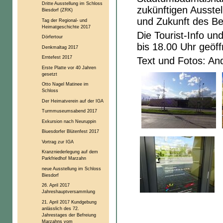
Dritte Ausstellung im Schloss
zukünftigen Ausste
Biesdorf (ZRK)
und Zukunft des Be
Tag der Regional- und
Heimatgeschichte 2017
Die Tourist-Info u
Dörfertour
bis 18.00 Uhr geöff
Denkmaltag 2017
Erntefest 2017
Text und Fotos: An
Erste Platte vor 40 Jahren
gesetzt
Otto Nagel Matinee im
Schloss
Der Heimatverein auf der IGA
Turmmuseumsabend 2017
Exkursion nach Neuruppin
Biuesdorfer Blütenfest 2017
Vortrag zur IGA
Kranzniederlegung auf dem
Parkfriedhof Marzahn
neue Ausstellung im Schloss
Biesdorf
26. April 2017
Jahreshauptversammlung
21. April 2017 Kundgebung
anlässlich des 72.
Jahrestages der Befreiung
Marzahns vom