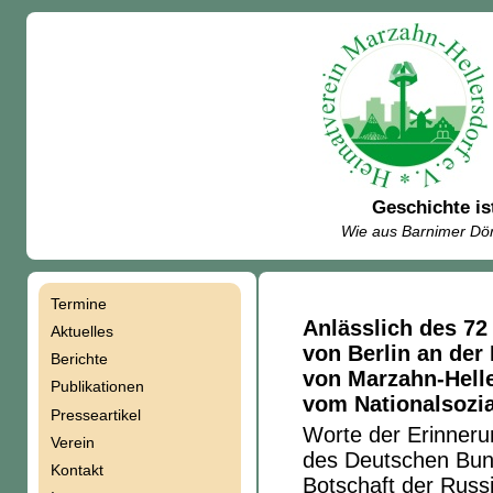
Geschichte is
Wie aus Barnimer Dör
Termine
Navigation
Anlässlich des 72
Aktuelles
von Berlin an der
Berichte
überspringen
von Marzahn-Helle
Publikationen
vom Nationalsozi
Presseartikel
Worte der Erinneru
Verein
des Deutschen Bund
Kontakt
Botschaft
der Russi