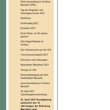
Dritte Ausstellung im Schloss
Biesdorf (ZRK)
Tag der Regional- und
Heimatgeschichte 2017
Dörfertour
Denkmaltag 2017
Erntefest 2017
Erste Platte vor 40 Jahren
gesetzt
Otto Nagel Matinee im
Schloss
Der Heimatverein auf der IGA
Turmmuseumsabend 2017
Exkursion nach Neuruppin
Biuesdorfer Blütenfest 2017
Vortrag zur IGA
Kranzniederlegung auf dem
Parkfriedhof Marzahn
neue Ausstellung im Schloss
Biesdorf
26. April 2017
Jahreshauptversammlung
21. April 2017 Kundgebung
anlässlich des 72.
Jahrestages der Befreiung
Marzahns vom