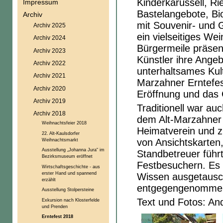
Kinderkarussell, Ri
Impressum
Bastelangebote, Bi
Archiv
mit Souvenir- und G
Archiv 2025
ein vielseitiges W
Archiv 2024
Bürgermeile präsen
Archiv 2023
Künstler ihre Ange
Archiv 2022
unterhaltsames Kul
Archiv 2021
Marzahner Erntefes
Archiv 2020
Eröffnung und das
Archiv 2019
Traditionell war au
Archiv 2018
dem Alt-Marzahner 
Weihnachtsfeier 2018
Heimatverein und zu
22. Alt-Kaulsdorfer
Weihnachtsmarkt
von Ansichtskarten
Ausstellung „Johanna Jura“ im
Standbetreuer führ
Bezirksmuseum eröffnet
Festbesuchern. Es 
Wirtschaftsgeschichte - aus
erster Hand und spannend
Wissen ausgetausc
erzählt
entgegengenomme
Ausstellung Stolpersteine
Text und Fotos: An
Exkursion nach Klosterfelde
und Prenden
Erntefest 2018