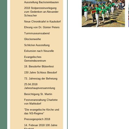
Ausstellung Backsteinbauten
2018 Stolpersteinverlegung
zum Gedenken an Alexander
Scheucher
Neue Chroniktafel in Kaulsdorf
Ehrung von Dr. Günter Peters
Turmmuseumsabend
Glockenweihe
Schlicker Ausstellung
Exkursion nach Neuzelle
Evangelisches
Gemeindezentrum
19. Biesdorfer Blütenfest
150 Jahre Schloss Biesdorf
73. Jahrestag der Befreiung
25.04.2018
Jahreshauptversammlung
Besichtigung St. Martin
Festveranstaltung Charlotte
von Mahlsdorf
"Die evangelische Kirche und
das NS-Regime"
Pressegespräch 2018
14. Februar 2018 100 Jahre
Flugfeld