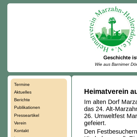
Geschichte is
Wie aus Barnimer Dör
Termine
Navigation
Heimatverein au
Aktuelles
Berichte
Im alten Dorf Mar
überspringen
Publikationen
das 24. Alt-Marzah
26. Umweltfest Mar
Presseartikel
gefeiert.
Verein
Kontakt
Den Festbesuchern 