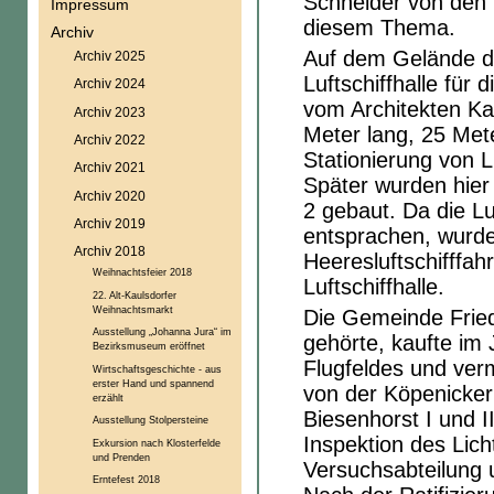
Schneider von den 
Impressum
diesem Thema.
Archiv
Auf dem Gelände d
Archiv 2025
Luftschiffhalle für
Archiv 2024
vom Architekten Ka
Archiv 2023
Meter lang, 25 Mete
Archiv 2022
Stationierung von L
Archiv 2021
Später wurden hier
Archiv 2020
2 gebaut. Da die Lu
Archiv 2019
entsprachen, wurde
Archiv 2018
Heeresluftschifffah
Weihnachtsfeier 2018
Luftschiffhalle.
22. Alt-Kaulsdorfer
Weihnachtsmarkt
Die Gemeinde Fried
Ausstellung „Johanna Jura“ im
gehörte, kaufte im 
Bezirksmuseum eröffnet
Flugfeldes und verm
Wirtschaftsgeschichte - aus
erster Hand und spannend
von der Köpenicker
erzählt
Biesenhorst I und I
Ausstellung Stolpersteine
Inspektion des Lich
Exkursion nach Klosterfelde
und Prenden
Versuchsabteilung un
Erntefest 2018