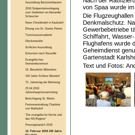
Nach der Ratifizier
Ausstellung Backsteinbauten
von Spaa wurde im J
2018 Stolpersteinverlegung
zum Gedenken an Alexander
Die Flugzeughallen 
Scheucher
Denkmalschutz. Na
Neue Chroniktafel in Kaulsdorf
Gewerbebetriebe tä
Ehrung von Dr. Günter Peters
Turmmuseumsabend
Schiffahrt, Wasser
Glockenweihe
Flughafens wurde d
Schlicker Ausstellung
Geheimdienst genut
Exkursion nach Neuzelle
Gartenstadt Karlsho
Evangelisches
Gemeindezentrum
Text und Fotos: An
19. Biesdorfer Blütenfest
150 Jahre Schloss Biesdorf
73. Jahrestag der Befreiung
25.04.2018
Jahreshauptversammlung
Besichtigung St. Martin
Festveranstaltung Charlotte
von Mahlsdorf
"Die evangelische Kirche und
das NS-Regime"
Pressegespräch 2018
14. Februar 2018 100 Jahre
Flugfeld