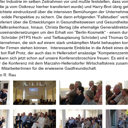
fer Industrie im selben Zeitrahmen vor und mußte feststellen, dass v
ie ja vom Ostkreuz hierher transferiert wurde) und Harry-Brot übrig g
richtete eindrucksvoll über die intensiven Bemühungen der Unternehme
e solide Perspektive zu sichern. Die dann erfolgenden "Fallstudien" ve
eferiert über die Entwicklungen in Gesundheitswesen und Gesundheits
allkrankenhaus, hinaus. Christa Bertag (die ehemalige Generaldirekto
 Auseinandersetzungen um den Erhalt von "Berlin-Kosmetik" - einem d
 Schröder (HTPS Hoch- und Tiefbauplanung Schröder) und Thomas Greit
ternehmen, die sich auf einem stark umkämpften Markt behaupten konnt
fer Firmen stehen können. Interessante Einblicke in die Arbeit eines
t Ralf Protz, der auch das in Hellersdorf ansässige "Kompetenzzentru
 kann sich jetzt schon auf unsere Konferenzbroschüre freuen. Es wird 
für die Konferenz mit dem Marzahn-Hellersdorfer Wirtschaftskreis zu
 MitarbeiterInnen für die erwiesene Gastfreundschaft.
to R. Rau