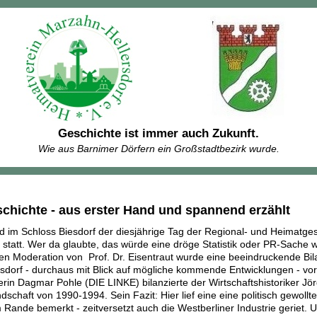
Geschichte ist immer auch Zukunft.
Wie aus Barnimer Dörfern ein Großstadtbezirk wurde.
chichte - aus erster Hand und spannend erzählt
d im Schloss Biesdorf der diesjährige Tag der Regional- und Heimatg
statt. Wer da glaubte, das würde eine dröge Statistik oder PR-Sache 
en Moderation von Prof. Dr. Eisentraut wurde eine beeindruckende Bil
sdorf - durchaus mit Blick auf mögliche kommende Entwicklungen - 
rin Dagmar Pohle (DIE LINKE) bilanzierte der Wirtschaftshistoriker J
ndschaft von 1990-1994. Sein Fazit: Hier lief eine eine politisch gewollt
 Rande bemerkt - zeitversetzt auch die Westberliner Industrie geriet