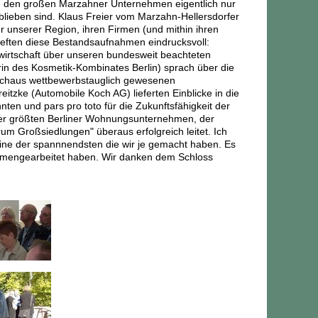
on den großen Marzahner Unternehmen eigentlich nur
eblieben sind. Klaus Freier vom Marzahn-Hellersdorfer
r unserer Region, ihren Firmen (und mithin ihren
rtieften diese Bestandsaufnahmen eindrucksvoll:
wirtschaft über unseren bundesweit beachteten
rin des Kosmetik-Kombinates Berlin) sprach über die
urchaus wettbewerbstauglich gewesenen
zke (Automobile Koch AG) lieferten Einblicke in die
en und pars pro toto für die Zukunftsfähigkeit der
 der größten Berliner Wohnungsunternehmen, der
m Großsiedlungen" überaus erfolgreich leitet. Ich
eine der spannnendsten die wir je gemacht haben. Es
sammengearbeitet haben. Wir danken dem Schloss