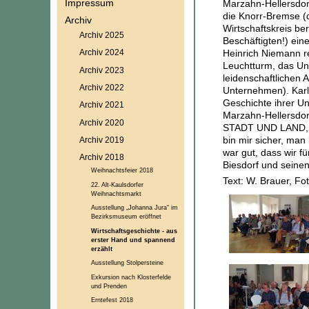
Impressum
Marzahn-Hellersdor
die Knorr-Bremse (d
Archiv
Wirtschaftskreis be
Archiv 2025
Beschäftigten!) ein
Heinrich Niemann r
Archiv 2024
Leuchtturm, das Unf
Archiv 2023
leidenschaftlichen
Archiv 2022
Unternehmen). Karl
Geschichte ihrer Un
Archiv 2021
Marzahn-Hellersdor
Archiv 2020
STADT UND LAND, bo
bin mir sicher, man
Archiv 2019
war gut, dass wir 
Archiv 2018
Biesdorf und seinen
Weihnachtsfeier 2018
Text: W. Brauer, Fo
22. Alt-Kaulsdorfer
Weihnachtsmarkt
Ausstellung „Johanna Jura“ im
Bezirksmuseum eröffnet
Wirtschaftsgeschichte - aus
erster Hand und spannend
erzählt
Ausstellung Stolpersteine
Exkursion nach Klosterfelde
und Prenden
Erntefest 2018