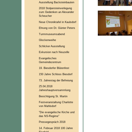
Ausstellung Backsteinbauten
2018 Stolpersteinverlegung
zum Gedenken an Alexander
Scheucher
Neue Chroniktafel in Kaulsdorf
Ehrung von Dr. Günter Peters
Turmmuseumsabend
Glockenweihe
Schlicker Ausstellung
Exkursion nach Neuzelle
Evangelisches
Gemeindezentrum
19. Biesdorfer Blütenfest
150 Jahre Schloss Biesdorf
73. Jahrestag der Befreiung
25.04.2018
Jahreshauptversammlung
Besichtigung St. Martin
Festveranstaltung Charlotte
von Mahlsdorf
"Die evangelische Kirche und
das NS-Regime"
Pressegespräch 2018
14. Februar 2018 100 Jahre
Flugfeld