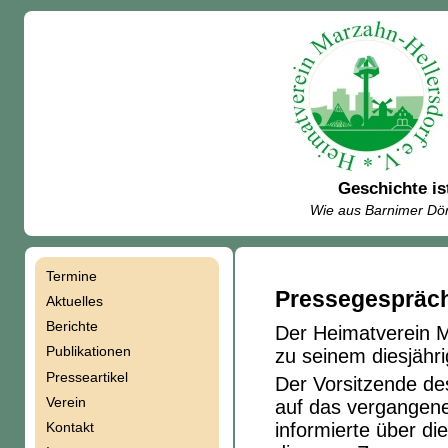
Geschichte is
Wie aus Barnimer Dör
Termine
Navigation
Pressegespräc
Aktuelles
Berichte
Der Heimatverein M
überspringen
Publikationen
zu seinem diesjähr
Presseartikel
Der Vorsitzende de
Verein
auf das vergangene
Kontakt
informierte über d