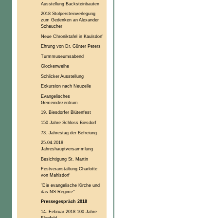
Ausstellung Backsteinbauten
2018 Stolpersteinverlegung
zum Gedenken an Alexander
Scheucher
Neue Chroniktafel in Kaulsdorf
Ehrung von Dr. Günter Peters
Turmmuseumsabend
Glockenweihe
Schlicker Ausstellung
Exkursion nach Neuzelle
Evangelisches
Gemeindezentrum
19. Biesdorfer Blütenfest
150 Jahre Schloss Biesdorf
73. Jahrestag der Befreiung
25.04.2018
Jahreshauptversammlung
Besichtigung St. Martin
Festveranstaltung Charlotte
von Mahlsdorf
"Die evangelische Kirche und
das NS-Regime"
Pressegespräch 2018
14. Februar 2018 100 Jahre
Flugfeld