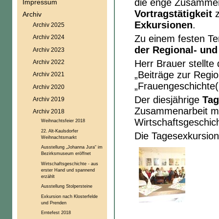
die enge Zusammen
Impressum
Vortragstätigkeit
z
Archiv
Exkursionen
.
Archiv 2025
Zu einem festen Te
Archiv 2024
der Regional- un
Archiv 2023
Herr Brauer stellte
Archiv 2022
„Beiträge zur Regi
Archiv 2021
„Frauengeschichte(n
Archiv 2020
Der diesjährige
Tag
Archiv 2019
Zusammenarbeit mit
Archiv 2018
Wirtschaftsgeschic
Weihnachtsfeier 2018
22. Alt-Kaulsdorfer
Die Tagesexkursion
Weihnachtsmarkt
Ausstellung „Johanna Jura“ im
Bezirksmuseum eröffnet
Wirtschaftsgeschichte - aus
erster Hand und spannend
erzählt
Ausstellung Stolpersteine
Exkursion nach Klosterfelde
und Prenden
Erntefest 2018