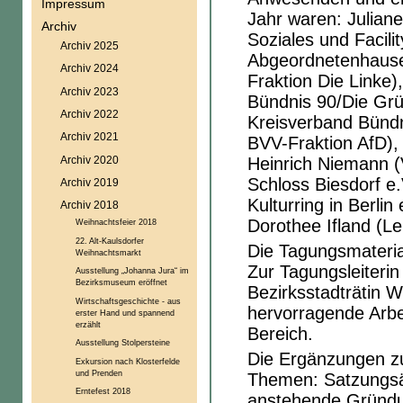
Impressum
Jahr waren: Juliane 
Archiv
Soziales und Facil
Archiv 2025
Abgeordnetenhauses
Archiv 2024
Fraktion Die Linke
Archiv 2023
Bündnis 90/Die Grü
Archiv 2022
Kreisverband Bündn
Archiv 2021
BVV-Fraktion AfD), 
Archiv 2020
Heinrich Niemann (
Schloss Biesdorf e.
Archiv 2019
Kulturring in Berli
Archiv 2018
Dorothee Ifland (L
Weihnachtsfeier 2018
22. Alt-Kaulsdorfer
Die Tagungsmaterial
Weihnachtsmarkt
Zur Tagungsleiterin
Ausstellung „Johanna Jura“ im
Bezirksmuseum eröffnet
Bezirksstadträtin Wi
Wirtschaftsgeschichte - aus
hervorragende Arbe
erster Hand und spannend
erzählt
Bereich.
Ausstellung Stolpersteine
Die Ergänzungen zu
Exkursion nach Klosterfelde
und Prenden
Themen: Satzungsä
Erntefest 2018
anstehende Gründun