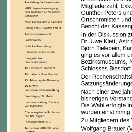
Ausstellung Backsteinbauten
Mitgliederzahl, Exk
2018 Stolpersteinverlegung
Günther Peters und
zum Gedenken an Alexander
Scheucher
Ortschronisten und
Neue Chroniktafel in Kaulsdorf
Bericht der Kassenp
Ehrung von Dr. Günter Peters
In der Diskussion 
Turmmuseumsabend
Dr. Uwe Klett, Ast
Glockenweihe
Schlicker Ausstellung
Björn Tielebein, Ka
Exkursion nach Neuzelle
ging es vor allem u
Evangelisches
Bezirksmuseums, N
Gemeindezentrum
Schlosses Biesdor
19. Biesdorfer Blütenfest
150 Jahre Schloss Biesdorf
Der Rechenschaftsb
73. Jahrestag der Befreiung
Satzungsänderunge
25.04.2018
Nach einer zweijähr
Jahreshauptversammlung
Besichtigung St. Martin
bisherigen Vorstand
Festveranstaltung Charlotte
Die Wahl erfolgte i
von Mahlsdorf
wurden einstimmig 
"Die evangelische Kirche und
das NS-Regime"
Zu Mitgliedern des
Pressegespräch 2018
Wolfgang Brauer (V
14. Februar 2018 100 Jahre
Flugfeld