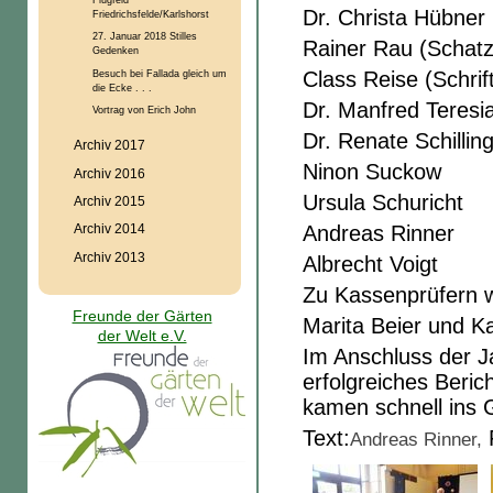
Dr. Christa Hübner 
Friedrichsfelde/Karlshorst
27. Januar 2018 Stilles
Rainer Rau (Schatz
Gedenken
Besuch bei Fallada gleich um
Class Reise (Schrif
die Ecke . . .
Dr. Manfred Teresi
Vortrag von Erich John
Dr. Renate Schillin
Archiv 2017
Ninon Suckow
Archiv 2016
Ursula Schuricht
Archiv 2015
Andreas Rinner
Archiv 2014
Archiv 2013
Albrecht Voigt
Zu Kassenprüfern w
Freunde der Gärten
Marita Beier und K
der Welt e.V.
Im Anschluss der 
erfolgreiches Beric
kamen schnell ins 
Text:
F
Andreas Rinner,